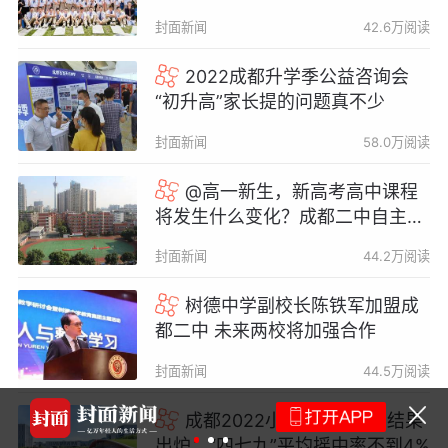
封面新闻
42.6万阅读
2022成都升学季公益咨询会
“初升高”家长提的问题真不少
封面新闻
58.0万阅读
@高一新生，新高考高中课程
将发生什么变化？成都二中自主研
发“弘毅”课程体系
封面新闻
44.2万阅读
树德中学副校长陈铁军加盟成
都二中 未来两校将加强合作
封面新闻
44.5万阅读
国际足联发声明
成都2022小升初“大摇号”结果
有人“蓄意抹黑”
出炉：“四七九”平均摇中率不到4%