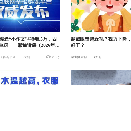
编造“小作文”牟利8.5万，四
越戴眼镜越近视？视力下降
重罚——熊猫斩谣（2026年8
好了？
报辟谣平台
3天前
8.3万
学生健康报
3天前