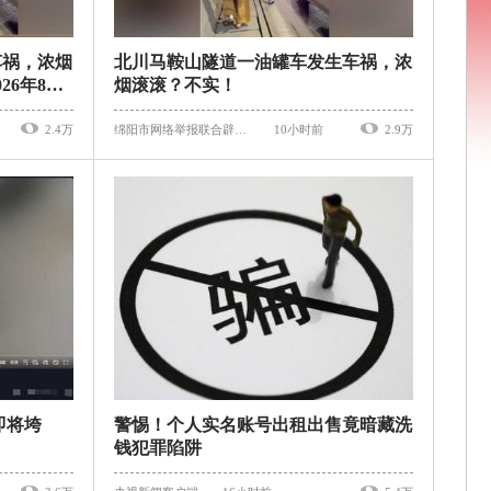
车祸，浓烟
北川马鞍山隧道一油罐车发生车祸，浓
6年8月7
烟滚滚？不实！
2.4万
绵阳市网络举报联合辟谣平台
10小时前
2.9万
即将垮
警惕！个人实名账号出租出售竟暗藏洗
钱犯罪陷阱