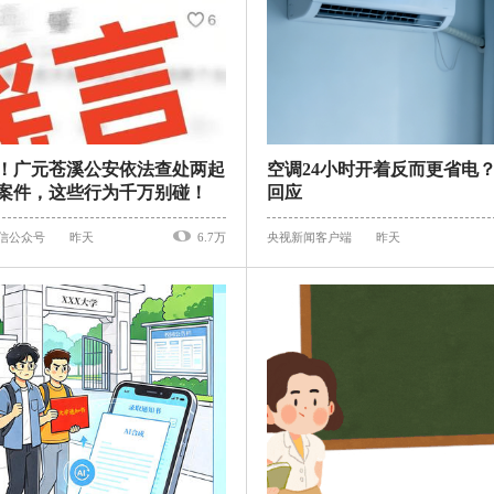
！广元苍溪公安依法查处两起
空调24小时开着反而更省电
案件，这些行为千万别碰！
回应
微信公众号
昨天
6.7万
央视新闻客户端
昨天