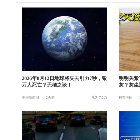
2026年8月12日地球将失去引力7秒，致
明明关紧
万人死亡？无稽之谈！
灰？灰尘
中国新闻网
2天前
7.2万
科普中国