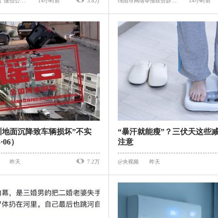
“成都网络辟谣”微信公众号
14小时前
3.8万
绵阳市网络举报联合辟谣平台
14小时前
圳地面沉降致车辆损坏”不实
“暴汗就能瘦”？三伏天这些
8·06）
注意
昨天
7.2万
@央视频
昨天