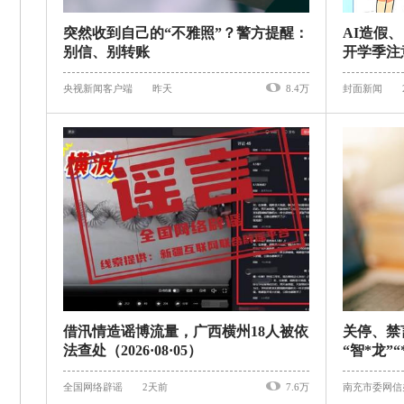
突然收到自己的“不雅照”？警方提醒：
AI造假
别信、别转账
开学季注
央视新闻客户端
昨天
8.4万
封面新闻
借汛情造谣博流量，广西横州18人被依
关停、禁
法查处（2026·08·05）
“智*龙”
全国网络辟谣
2天前
7.6万
南充市委网信