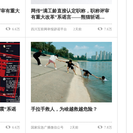
评审有重大
网传“满工龄直接认定职称，职称评审
有重大改革”系谣言——熊猫斩谣
（2026年8月5日）
6.6万
四川互联网举报辟谣平台
2天前
7.6万
震”系谣
手拉手救人，为啥越救越危险？
6.6万
国家应急广播微信公号
2天前
7.8万