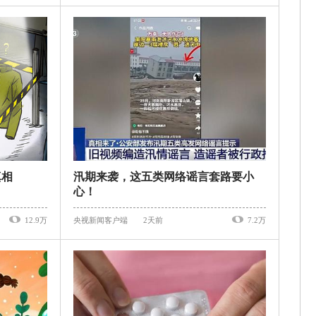
真相
汛期来袭，这五类网络谣言套路要小
心！
12.9万
央视新闻客户端
2天前
7.2万