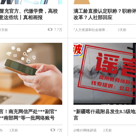
、冒充官方、代缴学费，高校
满工龄直接认定职称？职称
意这些坑丨真相画报
改革？人社部回应
2天前
7.7万
“人力资源和社会保障部”微信公众号
2天前
言！南充网信严处“**副官”
“新疆喀什疏附县发生8.5级地
“**南部网”等一批网络账号
言
办
2天前
7万
@喀什网络辟谣
2天前