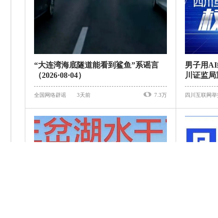
“大连湾海底隧道能看到鲨鱼”系谣言
男子用AI
（2026·08·04）
川证监局
月4日）
全国网络辟谣
3天前
7.3万
四川互联网举