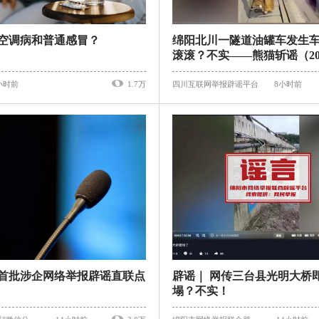
空调病和普通感冒？
绵阳北川一隧道油罐车发生
滚滚？不实——熊猫斩谣（202
日）
小时前
1.7万
四川互联网举报辟谣平台
8小时前
首批涉企网络举报辟谣直联点
辟谣｜ 网传三台县光明大桥
塌？不实！