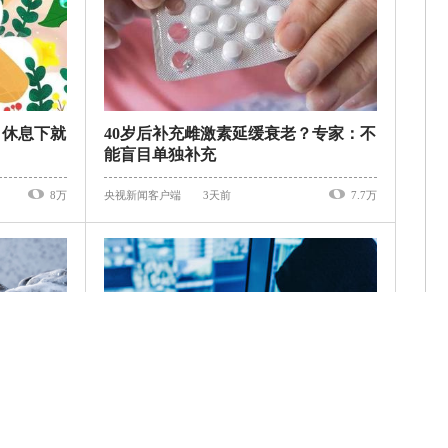
，休息下就
40岁后补充雌激素延缓衰老？专家：不
能盲目单独补充
8万
央视新闻客户端
3天前
7.7万