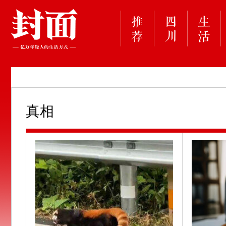
这些火箭，为何要选在海上发射？
“新疆阿勒泰八月能滑雪”不实（2026·08
立秋到了 这份“打假”指南请收好
真相