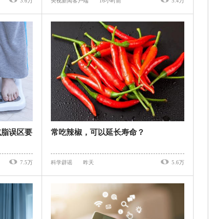
3.6万
央视新闻客户端
16小时前
5.4万
减脂误区要
常吃辣椒，可以延长寿命？
7.5万
科学辟谣
昨天
5.6万