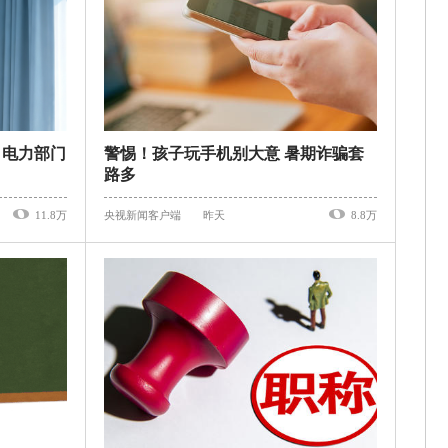
？电力部门
警惕！孩子玩手机别大意 暑期诈骗套
路多
11.8万
央视新闻客户端
昨天
8.8万