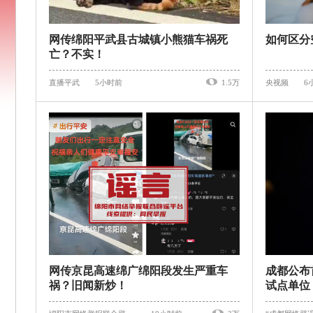
网传绵阳平武县古城镇小熊猫车祸死
如何区分
亡？不实！
直播平武
5小时前
1.5万
央视频
6
网传京昆高速绵广绵阳段发生严重车
成都公布
祸？旧闻新炒！
试点单位