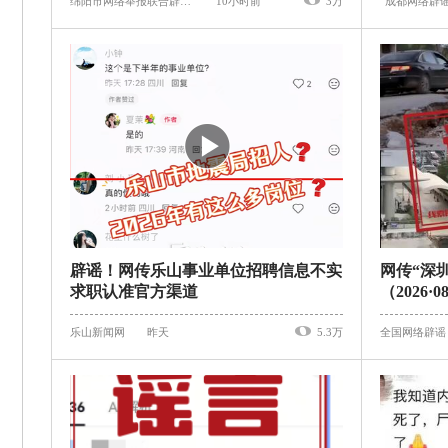
绵阳市网络举报联合辟谣平台
10小时前
3万
辟谣！网传乐山事业单位招聘信息不实
网传“深
求职认准官方渠道
（2026·0
乐山新闻网
昨天
5.3万
全国网络辟谣