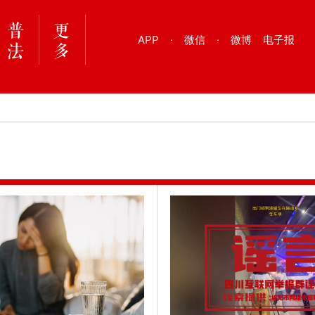
APP
·
微信
·
微博
电子报
·07）