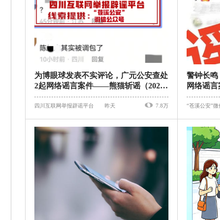
为博眼球发表不实评论，广元公安查处
警钟长鸣
2起网络谣言案件——熊猫斩谣（2026
网络谣言
年8月6日）
四川互联网举报辟谣平台
昨天
7.8万
“苍溪公安”