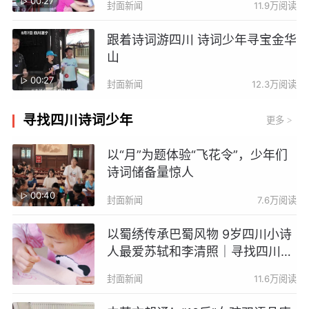
00:27
封面新闻
11.9万阅读
跟着诗词游四川 诗词少年寻宝金华
山
00:27
封面新闻
12.3万阅读
寻找四川诗词少年
更多
>
以“月”为题体验“飞花令”，少年们
诗词储备量惊人
00:40
封面新闻
7.6万阅读
以蜀绣传承巴蜀风物 9岁四川小诗
人最爱苏轼和李清照｜寻找四川诗
词少年
封面新闻
11.6万阅读