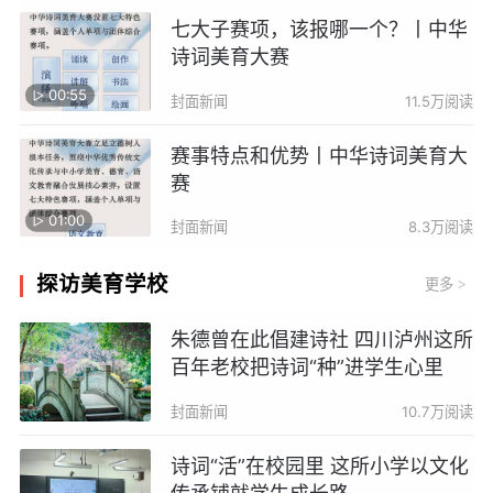
七大子赛项，该报哪一个？丨中华
诗词美育大赛
00:55
封面新闻
11.5万阅读
赛事特点和优势丨中华诗词美育大
赛
01:00
封面新闻
8.3万阅读
探访美育学校
更多
>
朱德曾在此倡建诗社 四川泸州这所
百年老校把诗词“种”进学生心里
封面新闻
10.7万阅读
诗词“活”在校园里 这所小学以文化