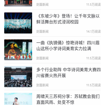
验、酒店优惠……
封面新闻
11.5万阅读
《东坡少年》登场！让千年文脉以
鲜活舞台形式浸润校园
封面新闻
14.1万阅读
一曲《执镜俑》惊艳诗城！四川眉
山这所小学诗词美育实力拉满
封面新闻
11.5万阅读
多个行业助阵 中华诗词美育大赛四
川省赛火热开展
封面新闻
11.5万阅读
周啸天三苏祠分享：苏轼教会我们
直面风雨、处变不惊