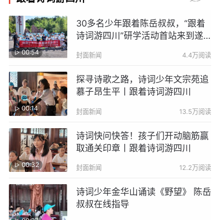
30多名少年跟着陈岳叔叔，“跟着
诗词游四川”研学活动首站来到遂
宁射洪
00:54
封面新闻
4.4万阅读
探寻诗歌之路，诗词少年文宗苑追
慕子昂生平丨跟着诗词游四川
00:14
封面新闻
13.5万阅读
诗词快问快答！孩子们开动脑筋赢
取通关印章丨跟着诗词游四川
00:32
封面新闻
12.2万阅读
诗词少年金华山诵读《野望》 陈岳
叔叔在线指导