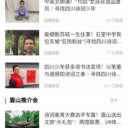
中英文朗诵！“10后”女孩双语品唐
风｜寻找四川诗词少年
封面新闻
8.1万阅读
能细数苏轼一生往事！石室中学有
位东坡“狂热粉丝”|寻找四川诗词少
年
封面新闻
7.7万阅读
四川少年获多项书法奖项！以笔墨
为道感知诗词之美｜寻找四川诗词
少年
封面新闻
10.7万阅读
眉山推介会
更多
>
诗词美育大赛选手专属！眉山送出
文旅“大礼包”：两馆联票、VR体