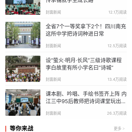
传承铺就学生成长路
封面新闻
12.1万阅读
全省7个一等奖拿下2个！四川南充
这所中学把诗词种进日常
封面新闻
12.5万阅读
设“萤火·明月·长风”三级诗歌课程
李白故里有所小学名曰“诗城”
封面新闻
13.4万阅读
课本剧、吟唱、手绘书签齐上阵 内
江三中95后教师把诗词课堂玩出新
意
封面新闻
26.3万阅读
等你来战
更多
>