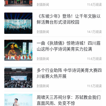
验、酒店优惠……
封面新闻
11.6万阅读
《东坡少年》登场！让千年文脉以
鲜活舞台形式浸润校园
封面新闻
14.1万阅读
一曲《执镜俑》惊艳诗城！四川眉
山这所小学诗词美育实力拉满
封面新闻
11.6万阅读
多个行业助阵 中华诗词美育大赛四
川省赛火热开展
封面新闻
11.5万阅读
周啸天三苏祠分享：苏轼教会我们
直面风雨、处变不惊