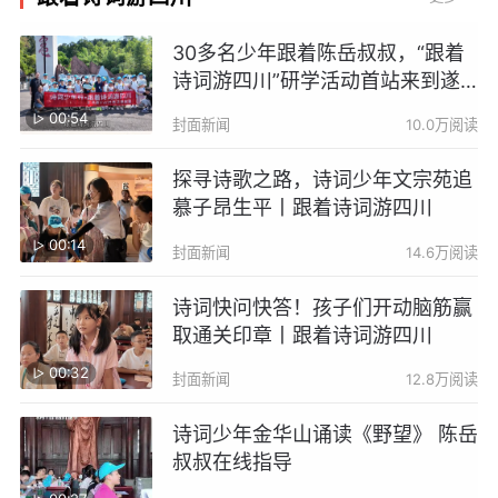
30多名少年跟着陈岳叔叔，“跟着
诗词游四川”研学活动首站来到遂
宁射洪
00:54
封面新闻
10.0万阅读
探寻诗歌之路，诗词少年文宗苑追
慕子昂生平丨跟着诗词游四川
00:14
封面新闻
14.6万阅读
诗词快问快答！孩子们开动脑筋赢
取通关印章丨跟着诗词游四川
00:32
封面新闻
12.8万阅读
诗词少年金华山诵读《野望》 陈岳
叔叔在线指导