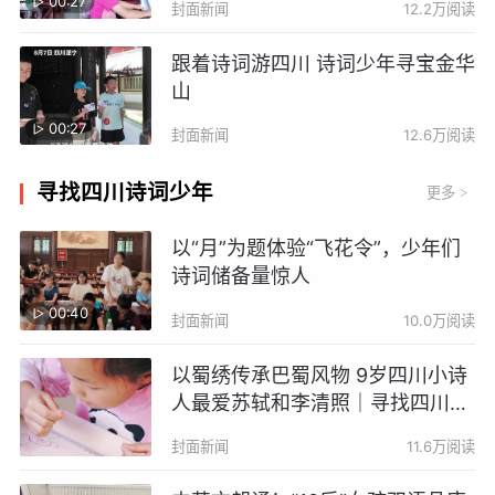
00:27
封面新闻
12.2万阅读
跟着诗词游四川 诗词少年寻宝金华
山
00:27
封面新闻
12.6万阅读
寻找四川诗词少年
更多
>
以“月”为题体验“飞花令”，少年们
诗词储备量惊人
00:40
封面新闻
10.0万阅读
以蜀绣传承巴蜀风物 9岁四川小诗
人最爱苏轼和李清照｜寻找四川诗
词少年
封面新闻
11.6万阅读