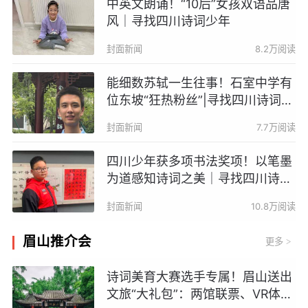
中英文朗诵！“10后”女孩双语品唐
风｜寻找四川诗词少年
封面新闻
8.2万阅读
能细数苏轼一生往事！石室中学有
位东坡“狂热粉丝”|寻找四川诗词少
年
封面新闻
7.7万阅读
四川少年获多项书法奖项！以笔墨
为道感知诗词之美｜寻找四川诗词
少年
封面新闻
10.8万阅读
眉山推介会
更多
>
诗词美育大赛选手专属！眉山送出
文旅“大礼包”：两馆联票、VR体