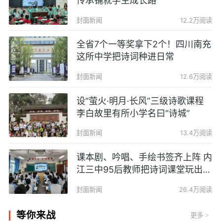
传承铺就学生成长路
封面新闻
12.2万阅读
全省7个一等奖拿下2个！四川南充
这所中学把诗词种进日常
封面新闻
12.6万阅读
设“萤火·明月·长风”三级诗歌课程
李白故里有所小学名曰“诗城”
封面新闻
13.4万阅读
课本剧、吟唱、手绘书签齐上阵 内
江三中95后教师把诗词课堂玩出新
意
封面新闻
26.4万阅读
等你来战
更多
>