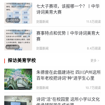
七大子赛项，该报哪一个？丨中华
诗词美育大赛
00:55
封面新闻
11.5万阅读
赛事特点和优势丨中华诗词美育大
赛
01:00
封面新闻
8.4万阅读
探访美育学校
更多
>
朱德曾在此倡建诗社 四川泸州这所
百年老校把诗词“种”进学生心里
封面新闻
10.7万阅读
诗词“活”在校园里 这所小学以文化