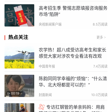
高考招生季 警惕志愿填报咨询服务
市场“陷阱”
央视新闻客户端
8.5万阅读
热点关注
更多
>
农学热！超八成受访高考生和家长
感觉大家对涉农专业看法有改观
中国青年报
7.4万阅读
陈韵同同学幸福的“烦恼”：“什么清
华、北大呀都是可以的！”
00:19
封面新闻
10.0万阅读
专访扛钢管的单亲妈妈：用肩