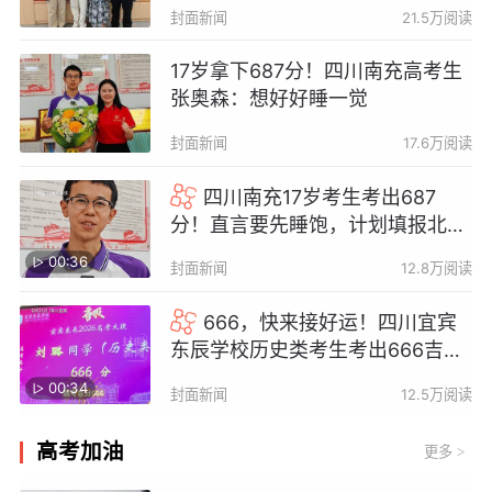
可以！”
封面新闻
21.5万阅读
17岁拿下687分！四川南充高考生
张奥森：想好好睡一觉
封面新闻
17.6万阅读
四川南充17岁考生考出687
分！直言要先睡饱，计划填报北大
物理
00:36
封面新闻
12.8万阅读
666，快来接好运！四川宜宾
东辰学校历史类考生考出666吉利
分
00:34
封面新闻
12.5万阅读
高考加油
更多
>