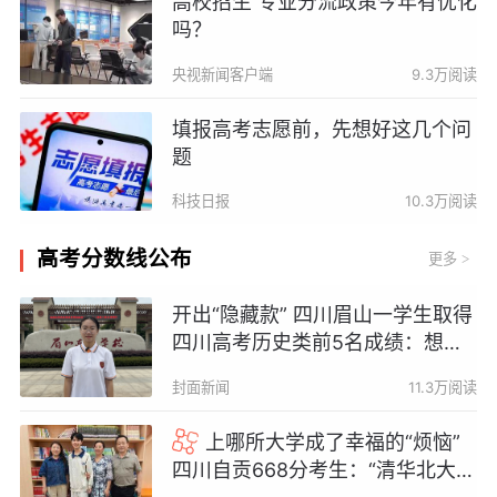
高校招生 专业分流政策今年有优化
吗？
央视新闻客户端
9.3万阅读
填报高考志愿前，先想好这几个问
题
科技日报
10.3万阅读
高考分数线公布
更多
>
开出“隐藏款” 四川眉山一学生取得
四川高考历史类前5名成绩：想报
考法律专业
封面新闻
11.3万阅读
上哪所大学成了幸福的“烦恼”
四川自贡668分考生：“清华北大都