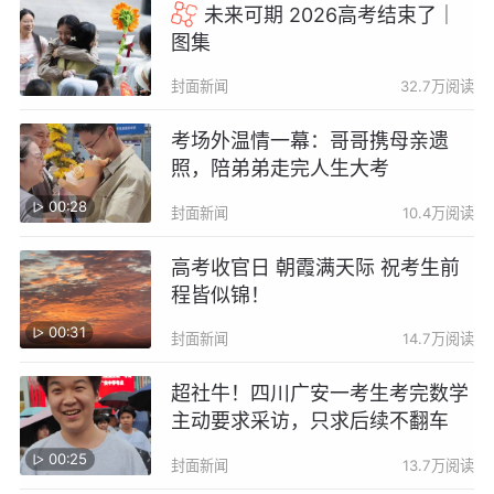
未来可期 2026高考结束了｜
图集
封面新闻
32.7万阅读
考场外温情一幕：哥哥携母亲遗
照，陪弟弟走完人生大考
00:28
封面新闻
10.4万阅读
高考收官日 朝霞满天际 祝考生前
程皆似锦！
00:31
封面新闻
14.7万阅读
超社牛！四川广安一考生考完数学
主动要求采访，只求后续不翻车
00:25
封面新闻
13.7万阅读