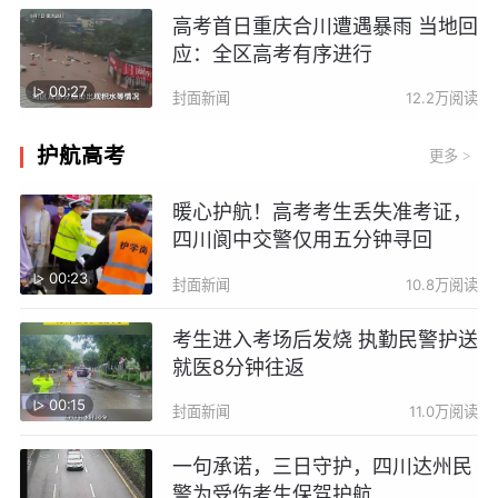
高考首日重庆合川遭遇暴雨 当地回
应：全区高考有序进行
00:27
封面新闻
12.2万阅读
护航高考
更多
>
暖心护航！高考考生丢失准考证，
四川阆中交警仅用五分钟寻回
00:23
封面新闻
10.8万阅读
考生进入考场后发烧 执勤民警护送
就医8分钟往返
00:15
封面新闻
11.0万阅读
一句承诺，三日守护，四川达州民
警为受伤考生保驾护航