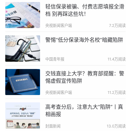
轻信保录被骗、付费志愿填报全滑
档 别再踩这些坑！
央视新闻客户端
7.2万阅读
警惕“低分保录海外名校”暗藏陷阱
中国青年报
11.4万阅读
交钱直接上大学？教育部提醒：警
惕虚假宣传陷阱
央视新闻客户端
11.2万阅读
高考查分后，注意九大“陷阱”丨真
相画报
封面新闻
13.0万阅读