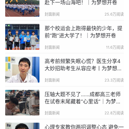
赴下一场山海吧！｜为梦想开卷
封面新闻
25.6万阅读
那个校运会上跑得最快的少年，提
前“跑”进大学了！｜为梦想开卷
封面新闻
11.6万阅读
高考前频繁失眠心慌？医生分享4
大妙招助考生从容应考丨为梦想开
卷
封面新闻
23.3万阅读
压轴大题不见了……成都高三老师
在试卷末尾藏着“心里话”｜为梦想
开卷
封面新闻
22.8万阅读
心理专家教你两招调整心态 避免一