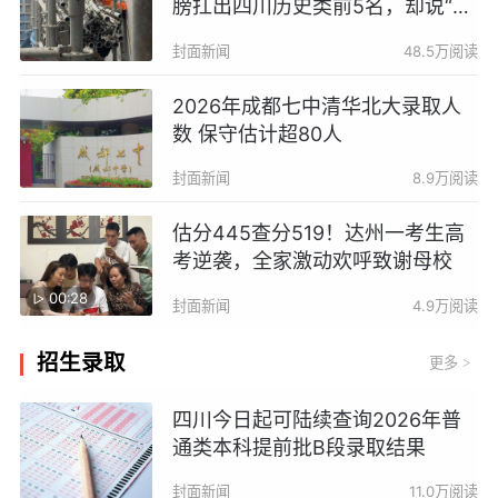
膀扛出四川历史类前5名，却说“女
儿不恨我就好”丨封面头条
封面新闻
48.5万阅读
2026年成都七中清华北大录取人
数 保守估计超80人
封面新闻
8.9万阅读
估分445查分519！达州一考生高
考逆袭，全家激动欢呼致谢母校
00:28
封面新闻
4.9万阅读
招生录取
更多
>
四川今日起可陆续查询2026年普
通类本科提前批B段录取结果
封面新闻
11.0万阅读