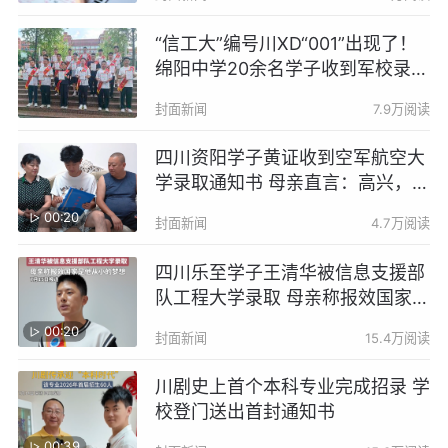
“信工大”编号川XD“001”出现了！
绵阳中学20余名学子收到军校录取
通知书
封面新闻
7.9万阅读
四川资阳学子黄证收到空军航空大
学录取通知书 母亲直言：高兴，高
兴得很
00:20
封面新闻
4.7万阅读
四川乐至学子王清华被信息支援部
队工程大学录取 母亲称报效国家是
他从小的梦想
00:20
封面新闻
15.4万阅读
川剧史上首个本科专业完成招录 学
校登门送出首封通知书
00:39