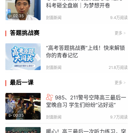
科考砸全盘崩｜为梦想开卷
02:35
封面新闻
9.4万阅读
答题挑战赛
更多
>
“高考答题挑战赛”上线！快来解锁
你的青春记忆
封面新闻
21.8万阅读
最后一课
更多
>
985、211警号空降高三最后一
堂晚自习 学生们纷纷“沾好运”
00:35
封面新闻
9.7万阅读
暖心！高三最后一次听力练习，突