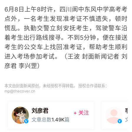
6月8日上午8时许，四川阆中东风中学高考考
点外，一名考生发现准考证不慎遗失，顿时
慌乱。执勤交警立刻安抚考生，驾驶警车沿
着考生出行路线搜寻。不到5分钟，便在接送
考生的公交车上找回准考证，帮助考生顺利
进入考场参加考试。（王波 封面新闻记者 刘
彦君 李兴罡）
本文由封面新闻原创，未经授权不得转载。 授权合作请联系：
mp@thecover.cn
刘彦君
李
+ 关注
文章总数
1.49K
篇
文