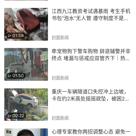
江西九江教资考试遇暴雨 考生手机
书包“泡水”无人管 遵守制度不是无
序管理的挡箭牌｜热点即阅
01:59
封面新闻
牵宠物狗下警车购物 辞退辅警并非
终点 堵漏与惩戒应双管齐下｜热点
即阅
01:50
封面新闻
重庆一车辆隧道口失控冲上边坡，
卡在约2米高处摇摇欲坠，被困2人
均已救出并送医
00:22
封面新闻
心理专家教你两招调整心态 避免一