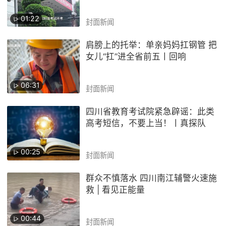
01:22
封面新闻
肩膀上的托举：单亲妈妈扛钢管 把
女儿“扛”进全省前五丨回响
06:31
封面新闻
四川省教育考试院紧急辟谣：此类
高考短信，不要上当！丨真探队
00:25
封面新闻
群众不慎落水 四川南江辅警火速施
救 | 看见正能量
00:44
封面新闻