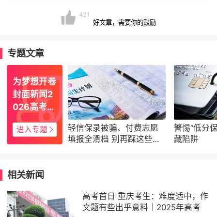
421
好文章，需要你的鼓励
专题文章
为梦想开卷
封面新闻2
026高考特
别报道
轻信保录被骗、付费志愿
警惕“低分
进入专题
填报全滑档 别再踩这些
藏陷阱
坑！
相关新闻
高考首日 重庆考生：难度适中，作
文题有些出乎意料｜2025年高考