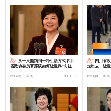
从一只熊猫到一种生活方式 四川
四川省政
省政协委员寒露谈如何让世界“向往四
走出去，让世
川”｜委员通道
｜首场委员通
02-02
02-02
封面新闻
11.5万
封面新闻