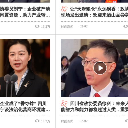
协委员刘宁：企业破产清
让“天府粮仓”永远飘香！政
闲置资源，助力产业转型
现场发出邀请：欢迎来眉山品尝
道
委员通道
02-02
13.2万
封面新闻
企业成了“香饽饽” 四川
四川省政协委员徐科：未来
宁谈法治化营商环境建设
能智力和能力都将超过人类，重
学会提问｜委员通道
02-02
10.2万
封面新闻