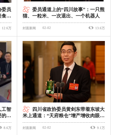
协委员
委员通道上的“四川故事”：一只熊
美食｜
猫、一粒米、一次退出、一个机器人
02-02
12.6万
封面新闻
13.6万
人工智
四川省政协委员黄剑东带着东坡大
要的是
米上通道：“天府粮仓”增产增收肉眼可
见｜委员通道
02-02
8.6万
封面新闻
9.1万