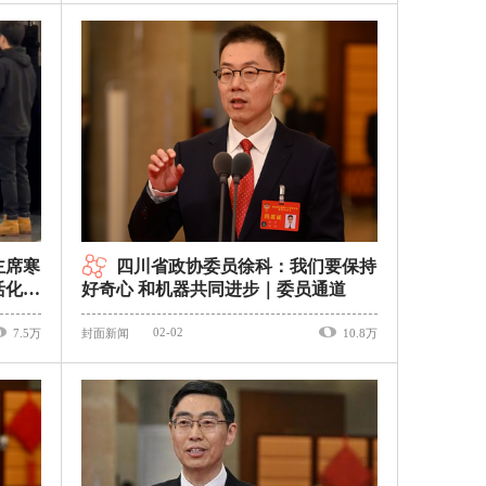
主席寒
四川省政协委员徐科：我们要保持
活化历
好奇心 和机器共同进步｜委员通道
02-02
7.5万
封面新闻
10.8万