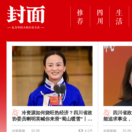
冷资源如何烧旺热经济？四川省政
四川省政
协委员喇明英喊你来滑“蜀山暖雪”丨委
能追求事业，
员通道
员通道
02-06
02-06
封面新闻
9.5万
封面新闻