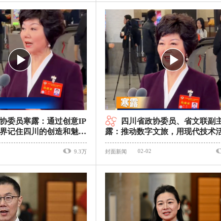
协委员寒露：通过创意IP
四川省政协委员、省文联副
界记住四川的创造和魅力
露：推动数字文旅，用现代技术
道
史｜委员通道
02-02
9.3万
封面新闻