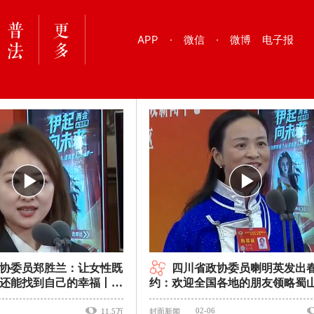
APP
·
微信
·
微博
电子报
协委员郑胜兰：让女性既
四川省政协委员喇明英发出
还能找到自己的幸福丨委
约：欢迎全国各地的朋友领略蜀
｜委员通道
02-06
11.5万
封面新闻