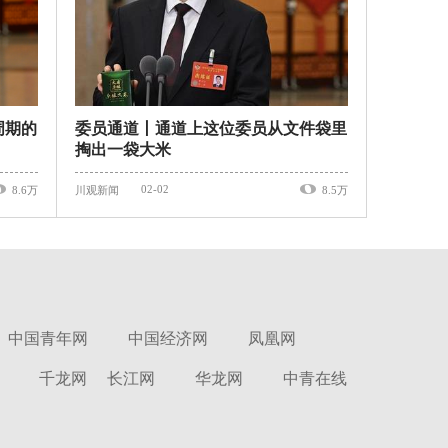
周期的
委员通道丨通道上这位委员从文件袋里
掏出一袋大米
02-02
8.6万
川观新闻
8.5万
中国青年网
中国经济网
凤凰网
千龙网
长江网
华龙网
中青在线