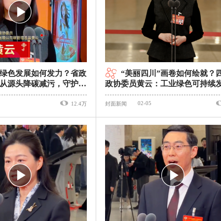
绿色发展如何发力？省政
“美丽四川”画卷如何绘就？
从源头降碳减污，守护蓝
政协委员黄云：工业绿色可持续
重要底色｜委员通道
02-05
12.4万
封面新闻