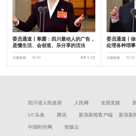
委员通道丨寒露：四川最动人的广告，
委员通道丨徐
是懂生活、会创造、乐分享的活法
处理各种琐事
步
02-02
02-02
川观新闻
9.5万
川观新闻
四川省人民政府
人民网
全国党媒
UC头条
腾讯
新浪新闻客户端
新浪新
中国时尚网
智媒云