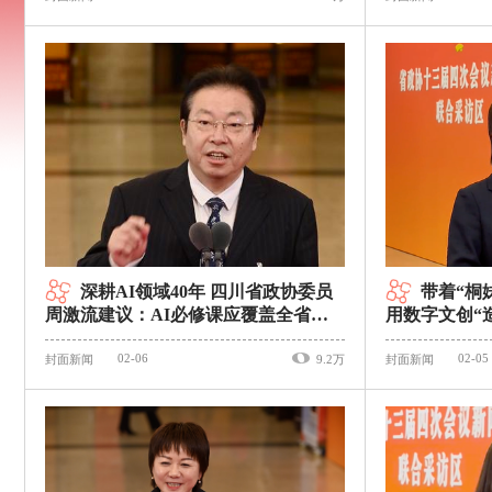
深耕AI领域40年 四川省政协委员
带着“桐
周激流建议：AI必修课应覆盖全省所
用数字文创“
有高校所有专业｜委员通道
02-06
02-05
封面新闻
9.2万
封面新闻