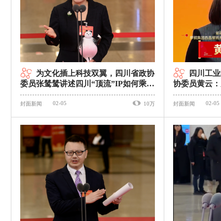
为文化插上科技双翼，四川省政协
四川工业
委员张鸶鸶讲述四川“顶流”IP如何乘风
协委员黄云：
出海｜委员通道
天｜委员通道
02-05
02-05
封面新闻
10万
封面新闻