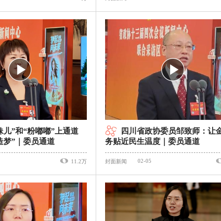
妹儿”和“粉嘟嘟”上通道
四川省政协委员邹致师：让
造梦”｜委员通道
务贴近民生温度｜委员通道
02-05
11.2万
封面新闻