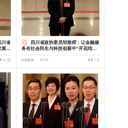
四川省
四川省政协委员邹致师：让金融服
发展是
务在社会民生与科技创新中“开花结果”
｜委员通道
02-05
8.3万
封面新闻
7万