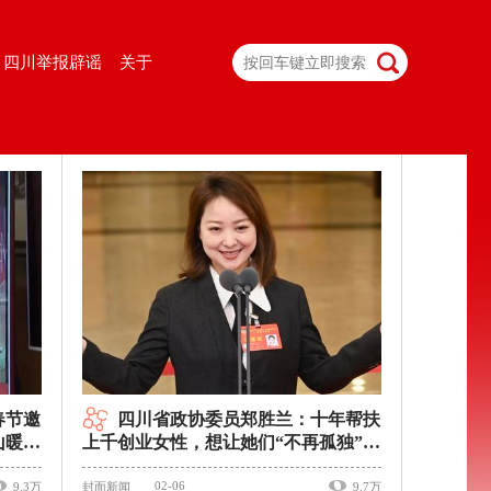
四川举报辟谣
关于
春节邀
四川省政协委员郑胜兰：十年帮扶
山暖雪
上千创业女性，想让她们“不再孤独”｜
委员通道
02-06
9.3万
封面新闻
9.7万