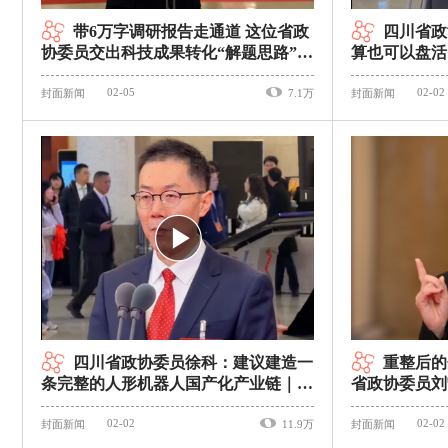
带6万字调研报告走通道 这位省政
四川省政
协委员交出科技成果转化“解题思路”｜
算也可以盘活
委员通道
升级｜委员通
02-05
02-02
封面新闻
7.1万
封面新闻
四川省政协委员徐科：建议建造一
重整后的
条完整的人形机器人国产化产业链｜委
省政协委员刘
员通道
｜委员通道
02-02
02-02
封面新闻
11.9万
封面新闻