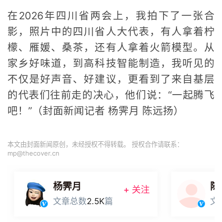
在2026年四川省两会上，我拍下了一张合
影，照片中的四川省人大代表，有人拿着柠
檬、雁媛、桑茶，还有人拿着火箭模型。从
家乡好味道，到高科技智能制造，我听见的
不仅是好声音、好建议，更看到了来自基层
的代表们往前走的决心，他们说：“一起腾飞
吧！”（封面新闻记者 杨霁月 陈远扬）
本文由封面新闻原创，未经授权不得转载。 授权合作请联系：
mp@thecover.cn
杨霁月
陈
+ 关注
文章总数
2.5K
篇
文