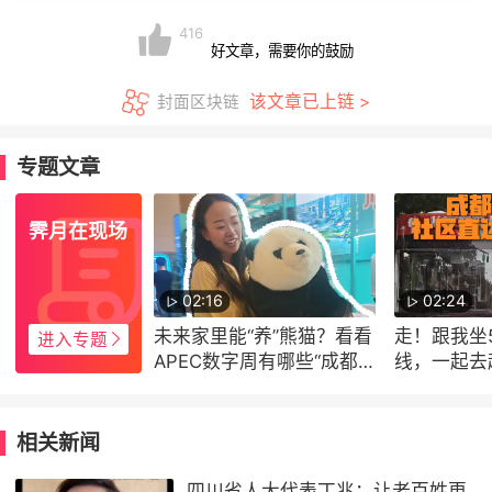
416
好文章，需要你的鼓励
该文章已上链 >
封面区块链
专题文章
霁月在现场
02:16
02:24
未来家里能“养”熊猫？看看
走！跟我坐
进入专题
APEC数字周有哪些“成都
线，一起去
好物”｜霁月在现场
现场
相关新闻
四川省人大代表丁兆：让老百姓更