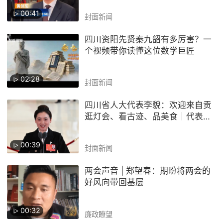
00:41
封面新闻
四川资阳先贤秦九韶有多厉害？一
个视频带你读懂这位数学巨匠
02:28
封面新闻
四川省人大代表李貌：欢迎来自贡
逛灯会、看古迹、品美食｜代表通
道
00:39
封面新闻
两会声音 | 郑望春：期盼将两会的
好风向带回基层
00:32
廉政瞭望