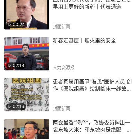
早用上更好的新药｜代表通道
00:24
封面新闻
新春走基层丨烟火里的安全
02:18
人力资源报
患者家属用画笔“看见”医护人员 创
作《医院组画》绘制临床一线故事
｜看见护理力量
02:16
封面新闻
两会最香“特产”，政协委员掏出一
袋东坡大米：和东坡肉是绝配｜委
员通道