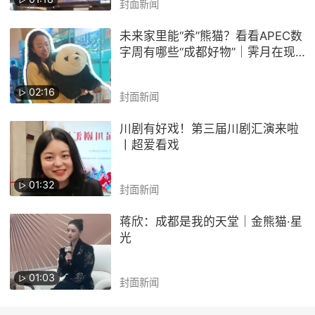
封面新闻
未来家里能“养”熊猫？看看APEC数
字周有哪些“成都好物”｜霁月在现
场
02:16
封面新闻
川剧有好戏！第三届川剧汇演来啦
丨超爱看戏
01:32
封面新闻
蒋欣：成都是我的天堂｜金熊猫·星
光
01:03
封面新闻