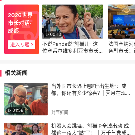
2026世界
市长对话·
成都
00:10
不说Panda说“熊猫儿” 这
法国塞纳河
进入专题
位塞舌尔维多利亚市市长
务副市长：
学起了四川话
尔市与锦江
作关系
相关新闻
当外国市长遇上哪吒“出生地”：成
都，你还有多少惊喜？| 霁月在现
场
01:58
封面新闻
机器人会跳舞、熊猫IP全城出动 成
都这一夜太“燃”了！｜万千气象成