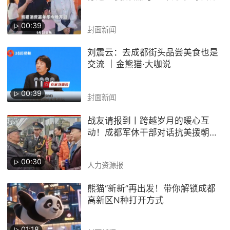
都行
00:39
封面新闻
刘震云：去成都街头品尝美食也是
交流 ｜金熊猫·大咖说
00:39
封面新闻
战友请报到丨跨越岁月的暖心互
动！成都军休干部对话抗美援朝老
兵，这是最好的传承
00:30
人力资源报
熊猫“新新”再出发！带你解锁成都
高新区N种打开方式
01:18