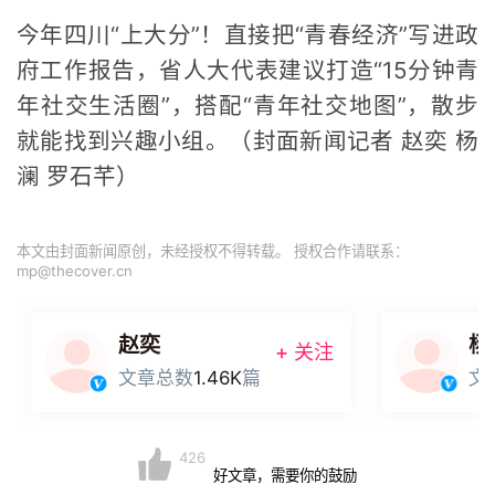
今年四川“上大分”！直接把“青春经济”写进政
府工作报告，省人大代表建议打造“15分钟青
年社交生活圈”，搭配“青年社交地图”，散步
就能找到兴趣小组。（封面新闻记者 赵奕 杨
澜 罗石芊）
本文由封面新闻原创，未经授权不得转载。 授权合作请联系：
mp@thecover.cn
赵奕
杨
+ 关注
文章总数
1.46K
篇
文
426
好文章，需要你的鼓励