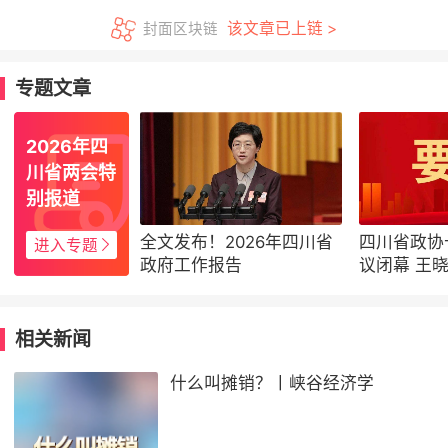
该文章已上链 >
封面区块链
专题文章
2026年四
川省两会特
别报道
全文发布！2026年四川省
四川省政协
进入专题
政府工作报告
议闭幕 王
军出席 田
相关新闻
什么叫摊销？丨峡谷经济学