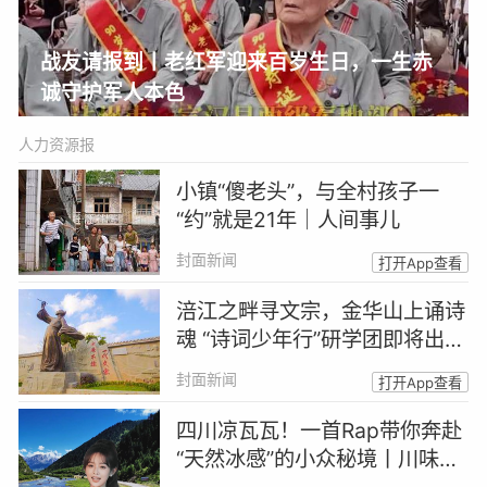
战友请报到丨老红军迎来百岁生日，一生赤
诚守护军人本色
人力资源报
小镇“傻老头”，与全村孩子一
“约”就是21年｜人间事儿
封面新闻
打开App查看
涪江之畔寻文宗，金华山上诵诗
魂 “诗词少年行”研学团即将出发
｜跟着诗词游四川
封面新闻
打开App查看
四川凉瓦瓦！一首Rap带你奔赴
“天然冰感”的小众秘境丨川味Ra
p馆