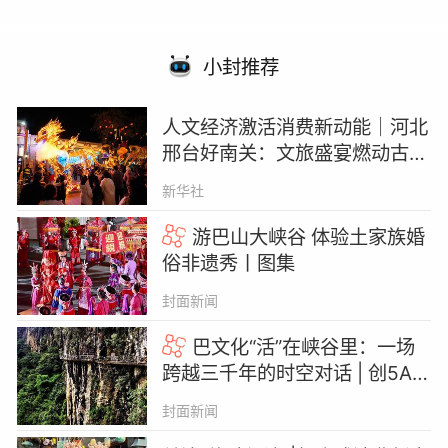
小封推荐
人文经济激活消费新动能｜河北
邢台好南关：文旅盛宴燃动古城
新春
新华社
游巴山大峡谷 体验土家族婚
俗非遗秀丨图集
封面新闻
巴文化“活”在峡谷里：一场
跨越三千年的时空对话 | 创5A·
巴山大峡谷更好玩
封面新闻