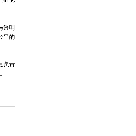
ros
与透明
公平的
更负责
。