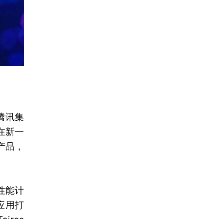
腾讯集
在新一
产品，
性能计
应用打