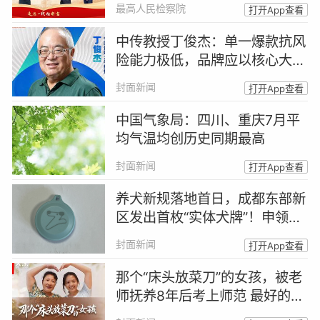
最高人民检察院
打开App查看
中传教授丁俊杰：单一爆款抗风
险能力极低，品牌应以核心大单
品站稳用户心智 | 超品大师说
封面新闻
打开App查看
中国气象局：四川、重庆7月平
均气温均创历史同期最高
封面新闻
打开App查看
养犬新规落地首日，成都东部新
区发出首枚“实体犬牌”！申领
人：出于安全和规范考虑主动登
封面新闻
打开App查看
记｜封面头条
那个“床头放菜刀”的女孩，被老
师抚养8年后考上师范 最好的报
答，是成为你｜封面头条