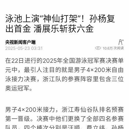
泳池上演“神仙打架”！孙杨复
出首金 潘展乐斩获六金
央视新闻客户端
2025-05-23 03:31
10.6万
次阅读
在22日进行的2025年全国游泳冠军赛决赛单
元中，最引人注目的就是男子4×200米自由
泳接力决赛，浙江队的参赛阵容里包含三位
奥运冠军。
男子4×200米接力，浙江寿仙谷队排名预赛
第一晋级。决赛中他们更换了全部四名参赛
队员，四个棒次分别是汪顺、费立纬、孙杨