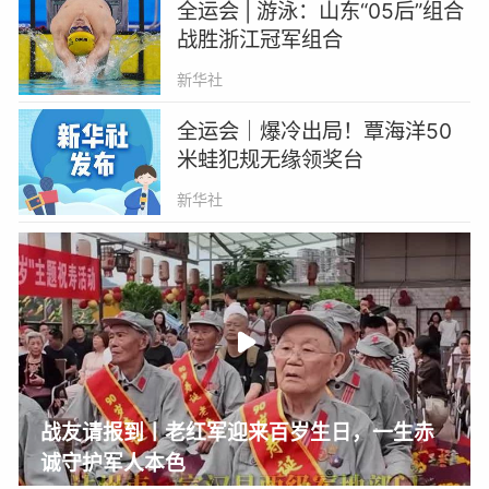
全运会 | 游泳：山东“05后”组合
战胜浙江冠军组合
新华社
全运会｜爆冷出局！覃海洋50
米蛙犯规无缘领奖台
新华社
战友请报到丨老红军迎来百岁生日，一生赤
诚守护军人本色