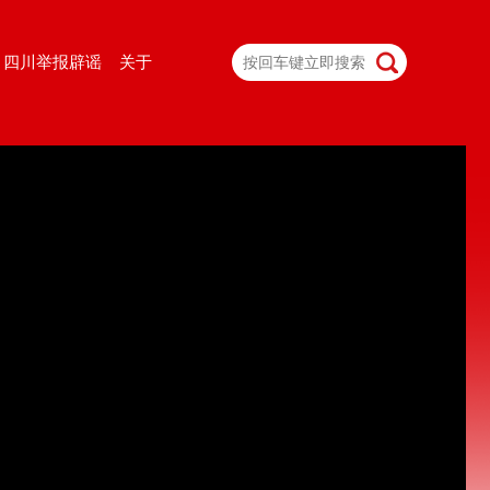
四川举报辟谣
关于