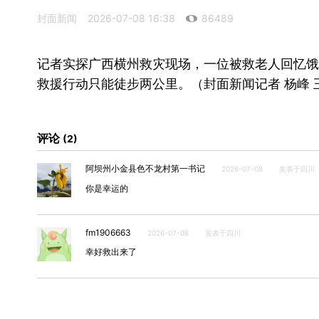
封面新闻
2026-07-08 16:38
86489
记者实探广西横州救灾现场，一位被救老人回忆饿
救援行动只能徒步两公里。（封面新闻记者 杨峰 
评论
2
阿坝州小金县色不龙村第一书记
2026-07-08
发表于四川
你是幸运的
fm1906663
2026-07-08
发表于四川
幸好救出来了