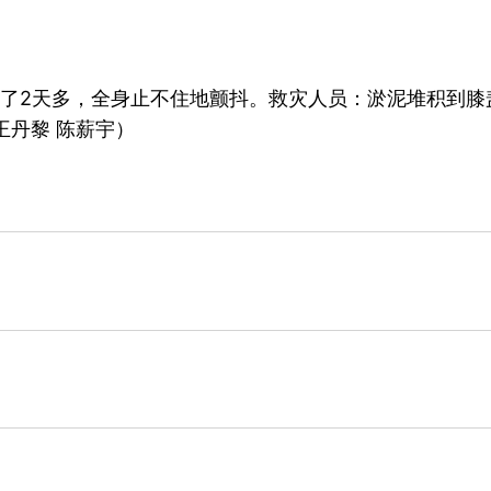
了2天多，全身止不住地颤抖。救灾人员：淤泥堆积到膝
王丹黎 陈薪宇）