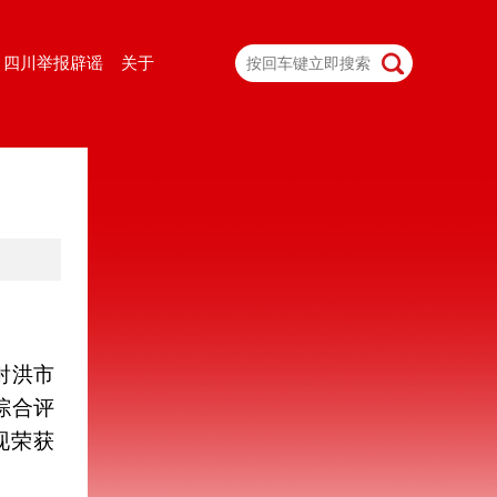
四川举报辟谣
关于
射洪市
综合评
现荣获