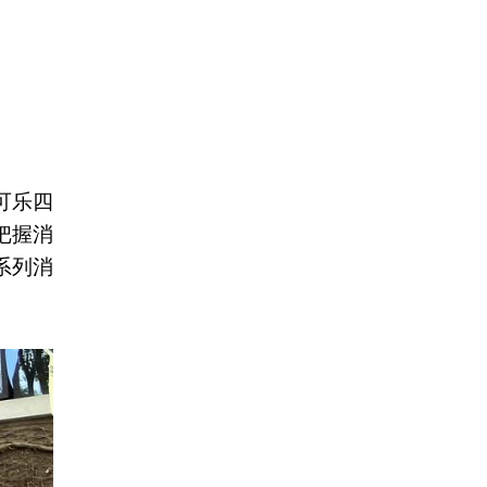
可乐四
把握消
系列消