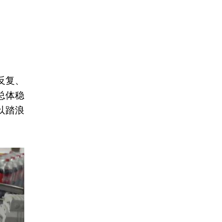
反复、
总体稳
以踏浪