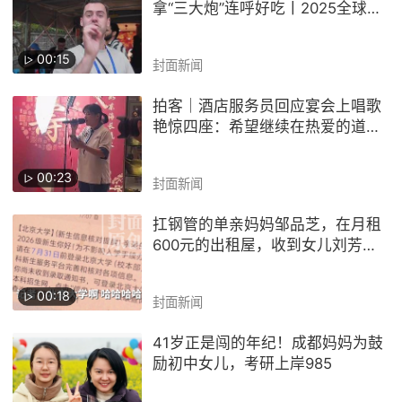
拿“三大炮”连呼好吃丨2025全球跨
境旅游(四川)大会
00:15
封面新闻
拍客｜酒店服务员回应宴会上唱歌
艳惊四座：希望继续在热爱的道路
上前行
00:23
封面新闻
扛钢管的单亲妈妈邹品芝，在月租
600元的出租屋，收到女儿刘芳北
大录取信息，称不会给女儿收拾行
李
00:18
封面新闻
41岁正是闯的年纪！成都妈妈为鼓
励初中女儿，考研上岸985