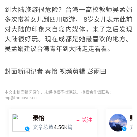
到大陆旅游很危险？台湾一高校教师吴孟娟
多次带着女儿到四川旅游， 8岁女儿表示此前
对大陆的印象来自岛内媒体，来了之后发现
大陆很好玩。现在成都是她最喜欢的地方。
吴孟娟建议台湾青年到大陆走走看看。
封面新闻记者 秦怡 视频剪辑 彭雨田
本文由封面新闻原创，未经授权不得转载。 授权合作请联系：
mp@thecover.cn
秦怡
彭
+ 关注
文章总数
4.56K
篇
文