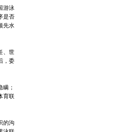
国游泳
序是否
领先水
任、世
后，委
隐瞒；
体育联
织的沟
界泳联