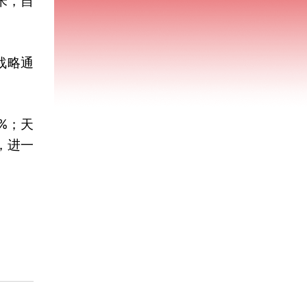
米，自
战略通
%；天
，进一