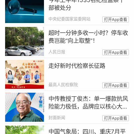
部被处分
中央纪委国家监委网站
打开App查看
超时一分钟多收一小时？停车收
费岂能“向上取整”！
人民日报
打开App查看
走好新时代检察长征路
最高人民检察院
打开App查看
中传教授丁俊杰：单一爆款抗风
险能力极低，品牌应以核心大单
品站稳用户心智 | 超品大师说
封面新闻
打开App查看
中国气象局：四川、重庆7月平