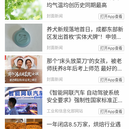
均气温均创历史同期最高
封面新闻
打开App查看
养犬新规落地首日，成都东部新
区发出首枚“实体犬牌”！申领
人：出于安全和规范考虑主动登
封面新闻
打开App查看
记｜封面头条
那个“床头放菜刀”的女孩，被老
师抚养8年后考上师范 最好的报
答，是成为你｜封面头条
封面新闻
打开App查看
《智能网联汽车 自动驾驶系统
安全要求》强制性国家标准正式
发布
工业和信息化部网站
打开App查看
一年闭店8.5万家，烘焙行业遇