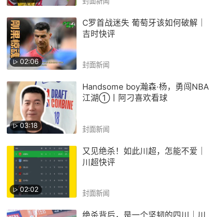
封面新闻
C罗首战迷失 葡萄牙该如何破解｜
吉时快评
02:06
封面新闻
Handsome boy瀚森·杨，勇闯NBA
江湖①丨阿刁喜欢看球
03:18
封面新闻
又见绝杀！如此川超，怎能不爱｜
川超快评
02:02
封面新闻
绝杀背后，是一个坚韧的四川｜川