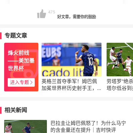
475
好文章，需要你的鼓励
专题文章
烽火前线
——美加墨
世界杯
英格兰首夺季军！姆巴佩
劳塔罗“绝
进入专题
加冕世界杯历史射手王，
塔尔低谷到
萨卡上演帽子戏法
救赎
相关新闻
巴拉圭让姆巴佩怒了！为什么马宁
的含金量还在提升｜吉时快评