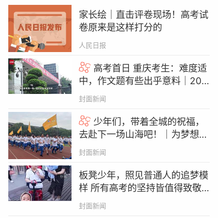
家长绘｜直击评卷现场！高考试
卷原来是这样打分的
人民日报
高考首日 重庆考生：难度适
中，作文题有些出乎意料｜202
5年高考
封面新闻
少年们，带着全城的祝福，
去赴下一场山海吧！｜为梦想开
卷
封面新闻
板凳少年，照见普通人的追梦模
样 所有高考的坚持皆值得致敬
｜热点即阅
封面新闻