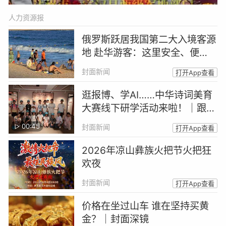
人力资源报
俄罗斯跃居我国第二大入境客源
地 赴华游客：这里安全、便
利、性价比高
封面新闻
打开App查看
逛报博、学AI……中华诗词美育
大赛线下研学活动来啦！｜跟着
诗词游四川
00:45
封面新闻
打开App查看
2026年凉山彝族火把节火把狂
欢夜
封面新闻
打开App查看
价格在坐过山车 谁在坚持买黄
金？｜封面深镜