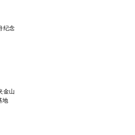
舟纪念
夹金山
基地