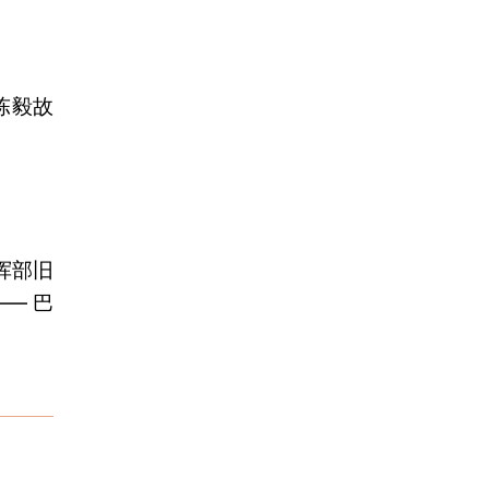
 陈毅故
挥部旧
— 巴