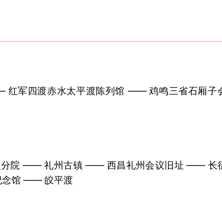
— 红军四渡赤水太平渡陈列馆 —— 鸡鸣三省石厢子
院 —— 礼州古镇 —— 西昌礼州会议旧址 —— 长
念馆 —— 皎平渡