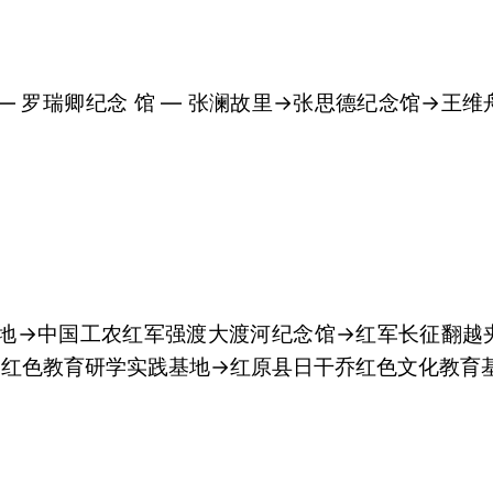
 罗瑞卿纪念 馆 — 张澜故里→张思德纪念馆→王维
基地→中国工农红军强渡大渡河纪念馆→红军长征翻越
沟红色教育研学实践基地→红原县日干乔红色文化教育