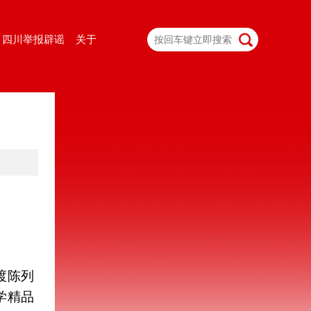
四川举报辟谣
关于
渡陈列
学精品