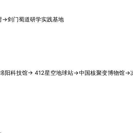
村→剑门蜀道研学实践基地
绵阳科技馆→ 412星空地球站→中国核聚变博物馆→