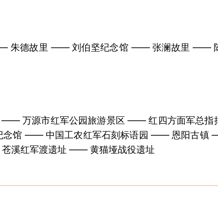
— 朱德故里 —— 刘伯坚纪念馆 —— 张澜故里 ——
 —— 万源市红军公园旅游景区 —— 红四方面军总指
纪念馆 —— 中国工农红军石刻标语园 —— 恩阳古镇 —
 苍溪红军渡遗址 —— 黄猫垭战役遗址