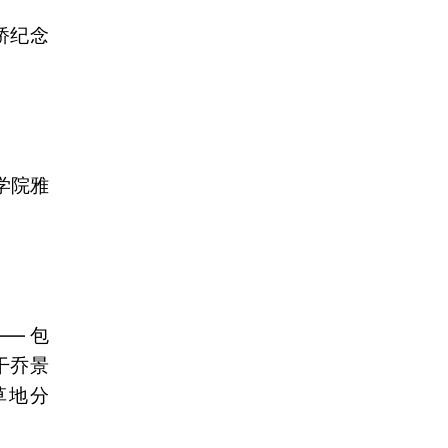
桥纪念
学院雅
— 包
干乔景
草地分