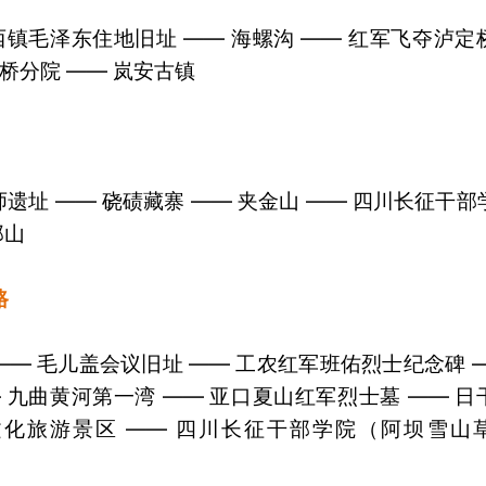
磨西镇毛泽东住地旧址 —— 海螺沟 —— 红军飞夺泸定
桥分院 —— 岚安古镇
师遗址 —— 硗碛藏寨 —— 夹金山 —— 四川长征干部
郎山
路
—— 毛儿盖会议旧址 —— 工农红军班佑烈士纪念碑 —
— 九曲黄河第一湾 —— 亚口夏山红军烈士墓 —— 日
寨文化旅游景区 —— 四川长征干部学院（阿坝雪山