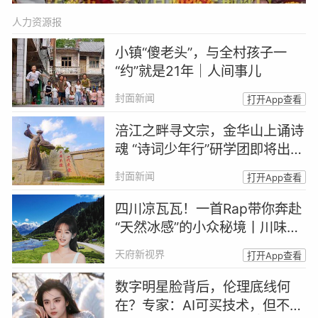
人力资源报
小镇“傻老头”，与全村孩子一
“约”就是21年｜人间事儿
封面新闻
打开App查看
涪江之畔寻文宗，金华山上诵诗
魂 “诗词少年行”研学团即将出发
｜跟着诗词游四川
封面新闻
打开App查看
四川凉瓦瓦！一首Rap带你奔赴
“天然冰感”的小众秘境丨川味Ra
p馆
天府新视界
打开App查看
数字明星脸背后，伦理底线何
在？专家：AI可买技术，但不能