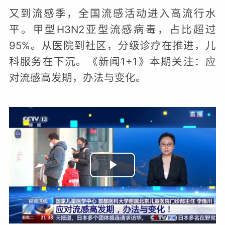
频
又到流感季，全国流感活动进入高流行水
平。甲型H3N2亚型流感病毒，占比超过
95%。从医院到社区，分级诊疗在推进，儿
科服务在下沉。《新闻1+1》本期关注：应
对流感高发期，办法与变化。
播
放
视