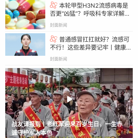
本轮甲型H3N2流感病毒是
否更“凶猛”？呼吸科专家详解6
大疑问 | 疑问医答
封面新闻
普通感冒扛扛就好？流感可
不行！这些差异要记牢丨健康热
点
封面新闻
战友请报到丨老红军迎来百岁生日，一生赤
诚守护军人本色