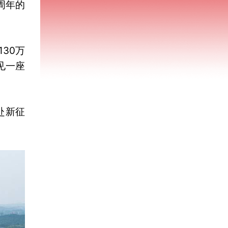
周年的
30万
见一座
赴新征