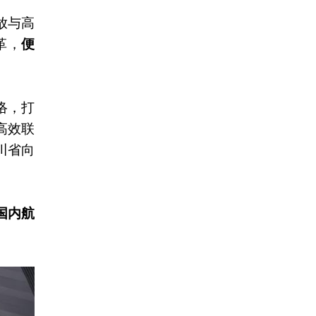
放与高
革，
便
络，打
高效联
川省向
国内航