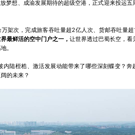
开放梦想、成渝发展期待的超级空港，正式迎来投运五
余万架次，完成旅客吞吐量超2亿人次、货邮吞吐量超1
世界最鲜活的空中门户之一，
让世界透过巴蜀长空，看
高地。
破内陆桎梏、激活发展动能带来了哪些深刻蝶变？奔
辽阔的未来？