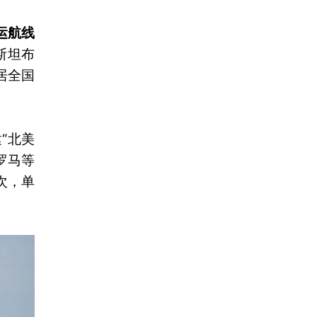
运航线
斯坦布
居全国
“北美
罗马等
次，单