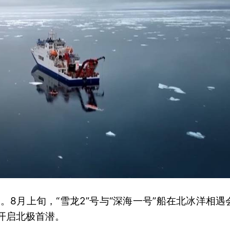
8月上旬，“雪龙2”号与“深海一号”船在北冰洋相遇
号开启北极首潜。