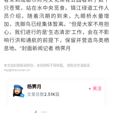
只苍鹭，站在水中央觅食。锦江绿道工作人
员介绍，随着汛期的到来，九眼桥水量增
加，洗脚鸟已经集体暂离。“但是大家不用担
心，我们进行的是‘生态清淤’工作，会在不影
响行洪和通航的前提下，保留并营造鸟类栖
息地。”封面新闻记者 杨霁月
本文由封面新闻原创，未经授权不得转载。 授权合作请联系：
mp@thecover.cn
杨霁月
+ 关注
文章总数
2.51K
篇
292