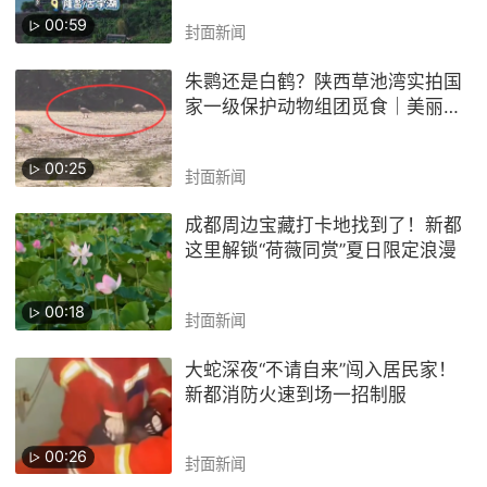
00:59
封面新闻
朱鹮还是白鹤？陕西草池湾实拍国
家一级保护动物组团觅食｜美丽中
国行
00:25
封面新闻
成都周边宝藏打卡地找到了！新都
这里解锁“荷薇同赏”夏日限定浪漫
00:18
封面新闻
大蛇深夜“不请自来”闯入居民家！
新都消防火速到场一招制服
00:26
封面新闻