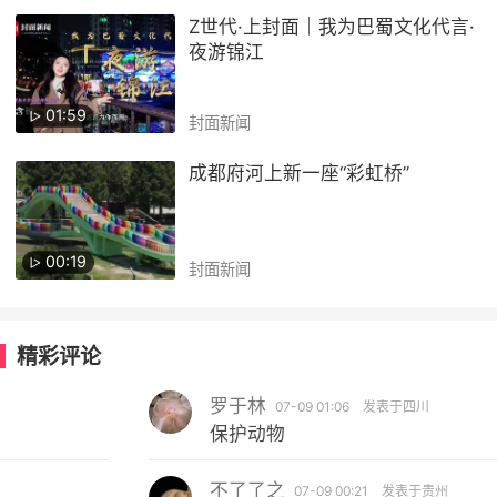
Z世代·上封面｜我为巴蜀文化代言·
夜游锦江
01:59
封面新闻
成都府河上新一座“彩虹桥”
00:19
封面新闻
精彩评论
罗于林
07-09 01:06
发表于四川
保护动物
不了了之
07-09 00:21
发表于贵州