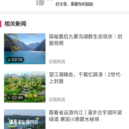
好文章，需要你的鼓励
相关新闻
探秘震后九寨沟湖群生态现状｜封
面视频
02:19
封面新闻
望江凝睇处，千载忆薛涛｜Z世代·
上封面
02:46
封面新闻
跟着省运游内江 | 漫步古宇湖环湖
绿道 邂逅川南碧水秘境