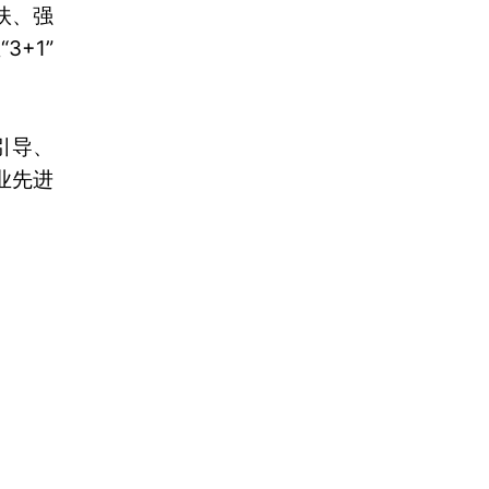
扶、强
+1”
引导、
业先进