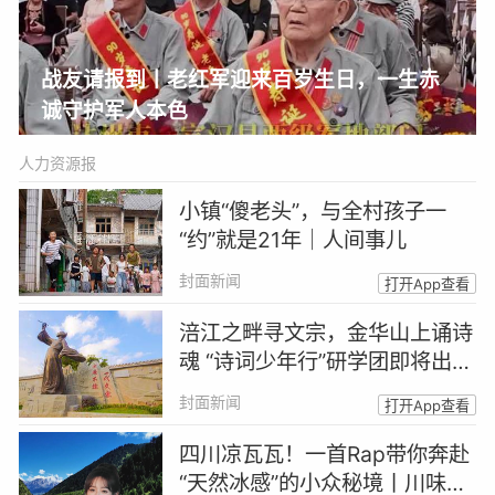
战友请报到丨老红军迎来百岁生日，一生赤
诚守护军人本色
人力资源报
小镇“傻老头”，与全村孩子一
“约”就是21年｜人间事儿
封面新闻
打开App查看
涪江之畔寻文宗，金华山上诵诗
魂 “诗词少年行”研学团即将出发
｜跟着诗词游四川
封面新闻
打开App查看
四川凉瓦瓦！一首Rap带你奔赴
“天然冰感”的小众秘境丨川味Ra