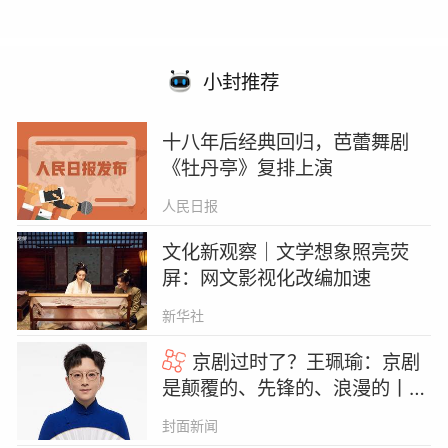
小封推荐
十八年后经典回归，芭蕾舞剧
《牡丹亭》复排上演
人民日报
文化新观察｜文学想象照亮荧
屏：网文影视化改编加速
新华社
京剧过时了？王珮瑜：京剧
是颠覆的、先锋的、浪漫的丨名
人大讲堂
封面新闻