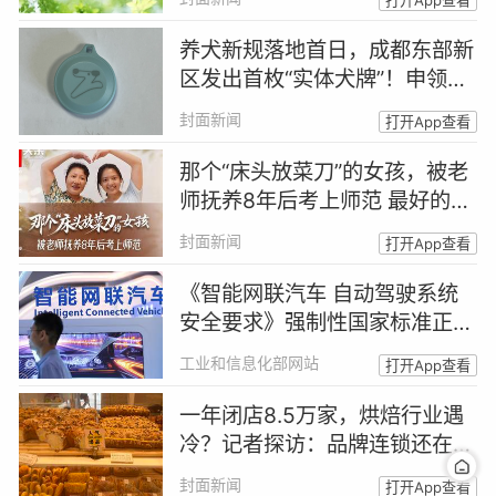
打开App查看
养犬新规落地首日，成都东部新
区发出首枚“实体犬牌”！申领
人：出于安全和规范考虑主动登
封面新闻
打开App查看
记｜封面头条
那个“床头放菜刀”的女孩，被老
师抚养8年后考上师范 最好的报
答，是成为你｜封面头条
封面新闻
打开App查看
《智能网联汽车 自动驾驶系统
安全要求》强制性国家标准正式
发布
工业和信息化部网站
打开App查看
一年闭店8.5万家，烘焙行业遇
冷？记者探访：品牌连锁还在赚
钱，社区小店客流锐减
封面新闻
打开App查看