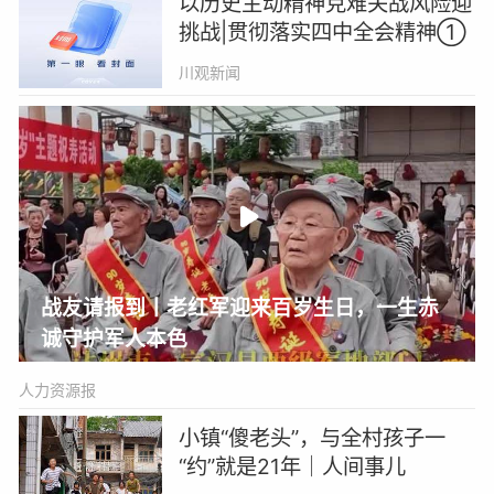
以历史主动精神克难关战风险迎
十二届九次全会
挑战|贯彻落实四中全会精神①
川观新闻
战友请报到丨老红军迎来百岁生日，一生赤
诚守护军人本色
人力资源报
小镇“傻老头”，与全村孩子一
“约”就是21年｜人间事儿