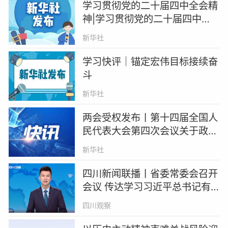
学习贯彻党的二十届四中全会精
神|学习贯彻党的二十届四中全
会精神中央宣讲团在宁夏宣讲
新华社
学习快评｜锚定宏伟目标接续奋
斗
新华社
两会受权发布丨第十四届全国人
民代表大会第四次会议关于政府
工作报告的决议
新华社
四川新闻联播丨省委常委会召开
会议 传达学习习近平总书记有
关重要讲话重要指示精神和中央
四川观察
有关会议精神 研究我省贯彻落
实意见 决定召开中共四川省委