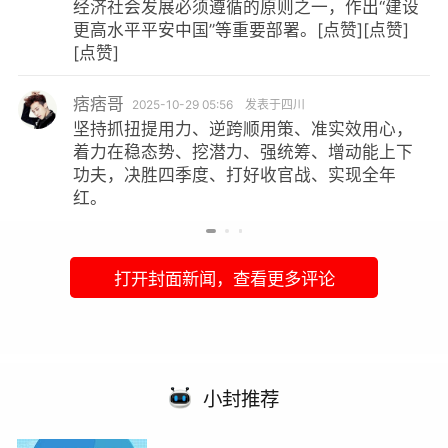
济社会发展必须遵循的原则之一，作出“建设
高水平平安中国”等重要部署。[点赞][点赞]
星
赞]
巩
项
痞哥
如
2025-10-29 05:56
发表于四川
持抓扭提用力、逆跨顺用策、准实效用心，
基
力在稳态势、挖潜力、强统筹、增动能上下
夫，决胜四季度、打好收官战、实现全年
。
打开封面新闻，查看更多评论
小封推荐