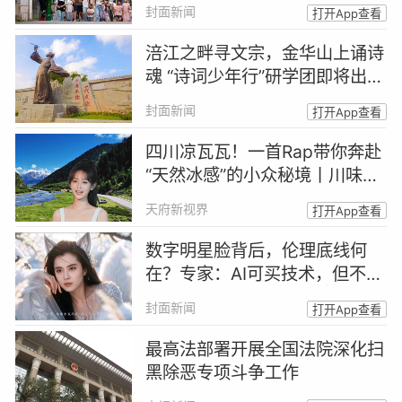
封面新闻
打开App查看
涪江之畔寻文宗，金华山上诵诗
魂 “诗词少年行”研学团即将出发
｜跟着诗词游四川
封面新闻
打开App查看
四川凉瓦瓦！一首Rap带你奔赴
“天然冰感”的小众秘境丨川味Ra
p馆
天府新视界
打开App查看
数字明星脸背后，伦理底线何
在？专家：AI可买技术，但不能
买人格丨AI明星脸来了②
封面新闻
打开App查看
最高法部署开展全国法院深化扫
黑除恶专项斗争工作