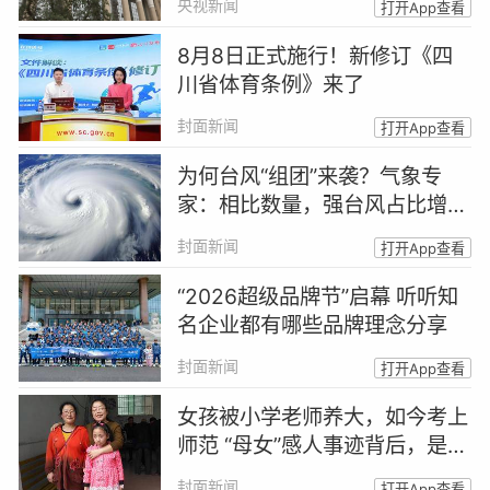
央视新闻
打开App查看
8月8日正式施行！新修订《四
川省体育条例》来了
封面新闻
打开App查看
为何台风“组团”来袭？气象专
家：相比数量，强台风占比增加
更值得关注
封面新闻
打开App查看
“2026超级品牌节”启幕 听听知
名企业都有哪些品牌理念分享
封面新闻
打开App查看
女孩被小学老师养大，如今考上
师范 “母女”感人事迹背后，是一
场善意的托举
封面新闻
打开App查看