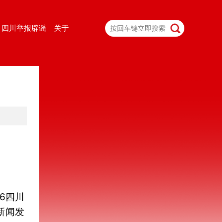
四川举报辟谣
关于
6四川
新闻发