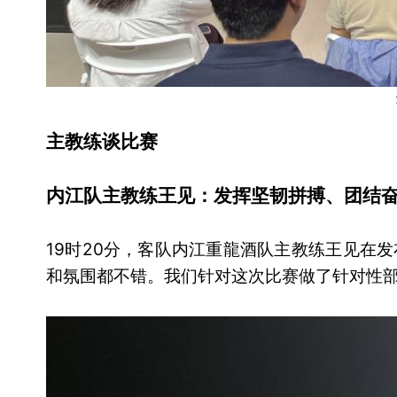
主教练谈比赛
内江队主教练王见：发挥坚韧拼搏、团结奋
19时20分，客队内江重龍酒队主教练王见在
和氛围都不错。我们针对这次比赛做了针对性