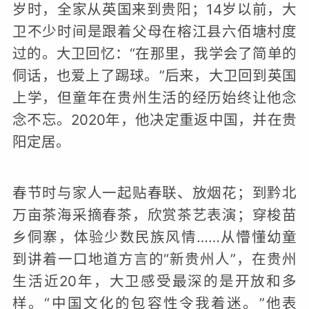
岁时，全家从英国来到贵阳；14岁以前，大
卫不少时间是跟着父母在榕江县六佰塘村度
过的。大卫回忆：“在那里，我学会了简单的
侗话，也爱上了踢球。”后来，大卫回到英国
上学，但童年在贵州生活的经历始终让他念
念不忘。2020年，他决定重返中国，并在贵
阳定居。
春节时与家人一起贴春联、放烟花；到黔北
万亩茶海采摘春茶，欣赏茶艺表演；穿梭苗
乡侗寨，体验少数民族风情……从懵懂幼童
到讲着一口地道方言的“新贵州人”，在贵州
生活近20年，大卫感受最深的是开放和多
样。“中国文化的包容性令我着迷。”他表