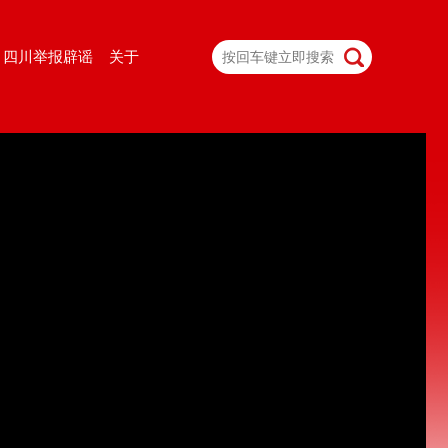
四川举报辟谣
关于