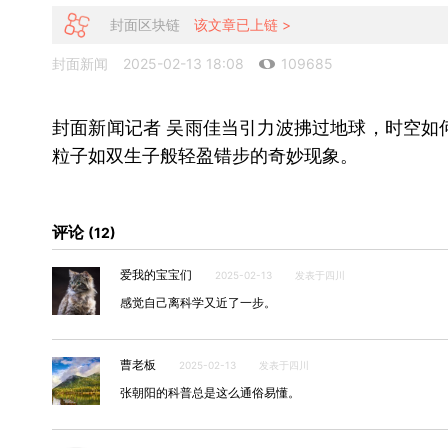
封面区块链
该文章已上链 >
封面新闻
2025-02-13 18:08
109685
封面新闻记者 吴雨佳当引力波拂过地球，时空如
粒子如双生子般轻盈错步的奇妙现象。
评论
12
爱我的宝宝们
2025-02-13
发表于四川
感觉自己离科学又近了一步。
曹老板
2025-02-13
发表于四川
张朝阳的科普总是这么通俗易懂。