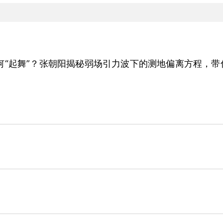
何“起舞”？张朝阳揭秘弱场引力波下的测地偏离方程，带