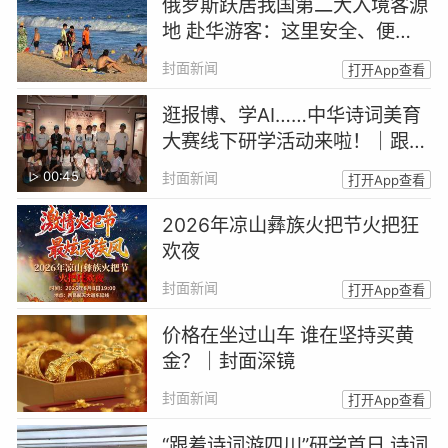
俄罗斯跃居我国第二大入境客源
地 赴华游客：这里安全、便
利、性价比高
封面新闻
打开App查看
逛报博、学AI……中华诗词美育
大赛线下研学活动来啦！｜跟着
诗词游四川
00:45
封面新闻
打开App查看
2026年凉山彝族火把节火把狂
欢夜
封面新闻
打开App查看
价格在坐过山车 谁在坚持买黄
金？｜封面深镜
封面新闻
打开App查看
“跟着诗词游四川”研学首日 诗词