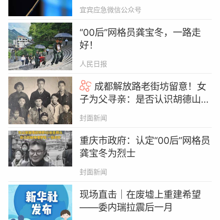
宜宾应急微信公众号
“00后”网格员龚宝冬，一路走
好！
人民日报
成都解放路老街坊留意！女
子为父寻亲：是否认识胡德山、
胡玉群？丨云求助
封面新闻
重庆市政府：认定“00后”网格员
龚宝冬为烈士
封面新闻
现场直击｜在废墟上重建希望
——委内瑞拉震后一月