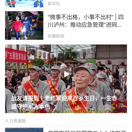
新华社
“微事不出格，小事不出村” | 四
川泸州：推动应急管理“进网入
格” 治理群众身边的隐患
封面新闻
战友请报到丨老红军迎来百岁生日，一生赤
诚守护军人本色
人力资源报