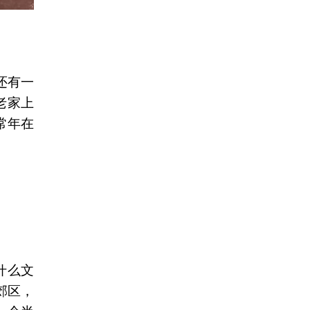
还有一
老家上
常年在
什么文
郊区，