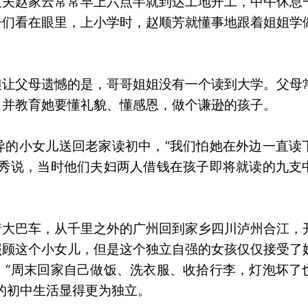
丈夫赵家云常常早上六点半就到达工地开工，中午休息
子们看在眼里，上小学时，赵顺芳就懂事地跟着姐姐学
但让父母遗憾的是，哥哥姐姐没有一个读到大学。父母
，并教育她要懂礼貌、懂感恩，做个谦逊的孩子。
异的小女儿送回老家读初中，“我们怕她在外边一直读
明秀说，当时他们夫妇两人借钱在孩子即将就读的九支
着大巴车，从千里之外的广州回到家乡四川泸州合江，
照顾这个小女儿，但是这个独立自强的女孩仅仅接受了
。“周末回家自己做饭、洗衣服、收拾行李，灯泡坏了
的初中生活显得更为独立。