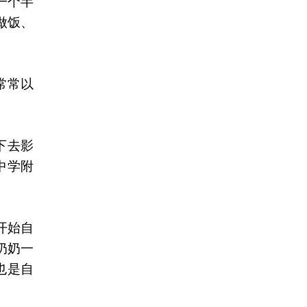
一个半
做饭、
常常以
下去影
中学附
开始自
奶奶一
也是自