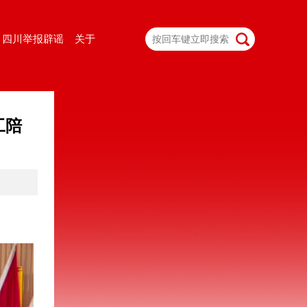
四川举报辟谣
关于
工陪