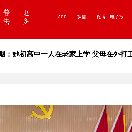
APP
·
微信
·
微博
电子报
咽：她初高中一人在老家上学 父母在外打