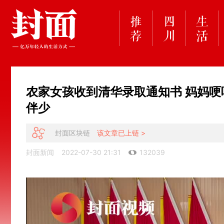
农家女孩收到清华录取通知书 妈妈哽
伴少
封面区块链
该文章已上链 >
封面新闻
2022-07-30 21:31
132039