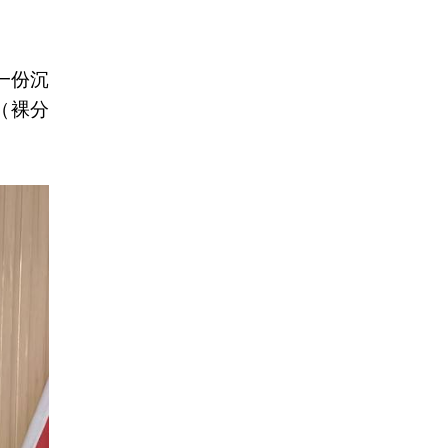
一份沉
（裸分