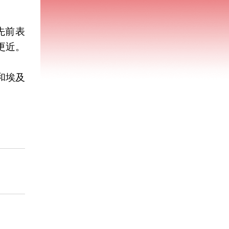
先前表
更近。
和埃及