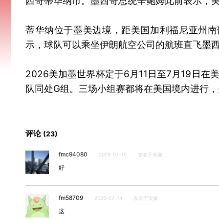
西哥蒂华纳市。墨西哥总统辛鲍姆此前表示，
蒂华纳位于墨美边境，距美国加利福尼亚州南
示，球队可以乘坐伊朗航空公司的航班直飞墨
2026美加墨世界杯定于6月11日至7月19
队同处G组。三场小组赛都将在美国境内进行
评论
23
fmc94080
2026-07-15
发表于安徽
好
fm58709
2026-07-14
发表于安徽
这