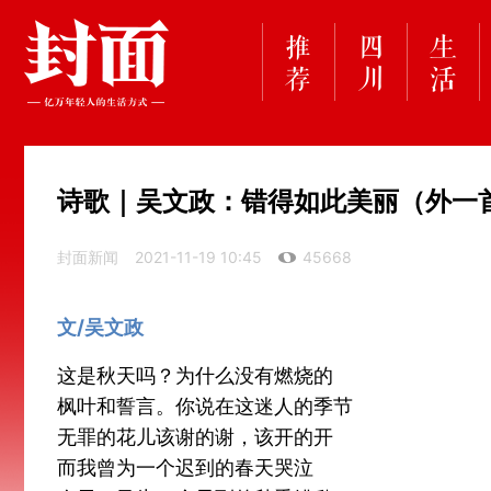
诗歌｜吴文政：错得如此美丽（外一
封面新闻
2021-11-19 10:45
45668
文/吴文政
这是秋天吗？为什么没有燃烧的
枫叶和誓言。你说在这迷人的季节
无罪的花儿该谢的谢，该开的开
而我曾为一个迟到的春天哭泣