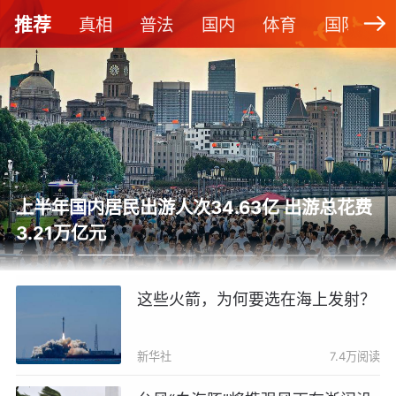
推荐
真相
普法
国内
体育
国际
上半年国内居民出游人次34.63亿 出游总花费
3.21万亿元
这些火箭，为何要选在海上发射？
新华社
7.4万阅读