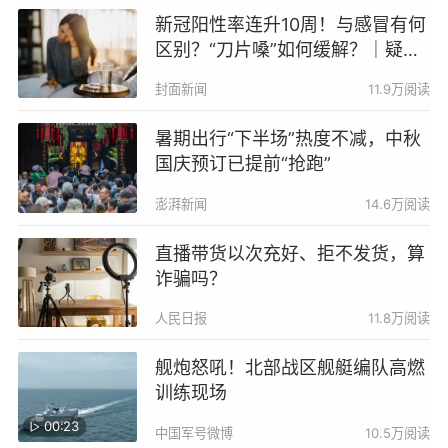
新冠阳性率连升10周！与感冒有何
区别？“刀片嗓”如何缓解？｜疑问
医答
封面新闻
11.9万阅读
暑期出行“下半场”热度不减，中秋
国庆预订已提前“抢跑”
澎湃新闻
14.6万阅读
直播带货以次充好、拒不发货，算
诈骗吗？
人民日报
11.8万阅读
舰炮怒吼！北部战区舰艇编队高燃
训练现场
00:23
中国军号微博
10.5万阅读