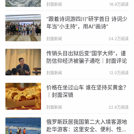
封面新闻
18.9万阅读
“跟着诗词游四川”研学首日 诗词少
年当“小主持”，用AI“画诗”
封面新闻
24.2万阅读
传销头目出狱后变“国学大师”，谨
防信仰经济被骗子通吃｜封面评论
封面新闻
12.0万阅读
价格在坐过山车 谁在坚持买黄金？
｜封面深镜
封面新闻
22.6万阅读
俄罗斯跃居我国第二大入境客源地
赴华游客：这里安全、便利、性价