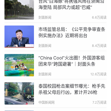
台风“白海豚”将携强风雨在浙闽沿
海登陆 局部风力或超“巴威”
封面新闻
6.6万阅读
市场监管总局：《公平竞争审查条
例实施办法》近期将出台
封面新闻
8.4万阅读
“China Cool”火出圈！外国游客组
团来华“跨国避暑”｜封面头条
封面新闻
12.6万阅读
泰国校园枪击案细节曝光：枪手先
杀祖父母后行凶，累计开26枪
中国新闻网
7.2万阅读