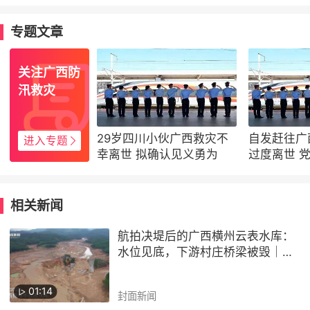
专题文章
关注广西防
汛救灾
29岁四川小伙广西救灾不
自发赶往广
进入专题
幸离世 拟确认见义勇为
过度离世 
到家乡
相关新闻
航拍决堤后的广西横州云表水库：
水位见底，下游村庄桥梁被毁｜封
芒视频
01:14
封面新闻