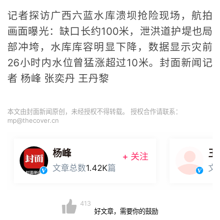
记者探访广西六蓝水库溃坝抢险现场，航拍
画面曝光：缺口长约100米，泄洪道护堤也局
部冲垮，水库库容明显下降，数据显示灾前
26小时内水位曾猛涨超过10米。封面新闻记
者 杨峰 张奕丹 王丹黎
本文由封面新闻原创，未经授权不得转载。 授权合作请联系：
mp@thecover.cn
杨峰
王
+ 关注
文章总数
1.42K
篇
文
413
好文章，需要你的鼓励