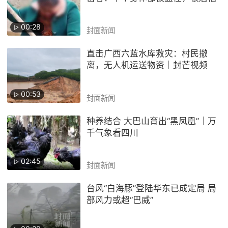
00:28
封面新闻
直击广西六蓝水库救灾：村民撤
离，无人机运送物资｜封芒视频
00:53
封面新闻
种养结合 大巴山育出“黑凤凰”｜万
千气象看四川
02:45
封面新闻
台风“白海豚”登陆华东已成定局 局
部风力或超“巴威”