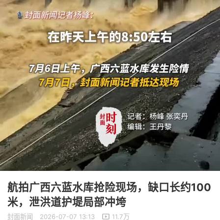
航拍广西六蓝水库抢险现场，缺口长约100
米，泄洪道护堤局部冲垮
封面新闻
2026-07-07 13:13
11.7万