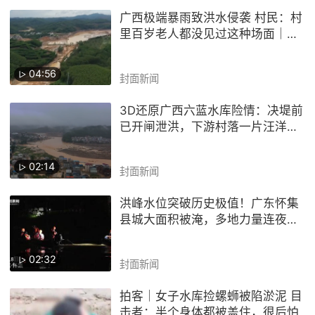
广西极端暴雨致洪水侵袭 村民：村
里百岁老人都没见过这种场面｜封
芒视频
04:56
封面新闻
3D还原广西六蓝水库险情：决堤前
已开闸泄洪，下游村落一片汪洋丨
封芒视频
02:14
封面新闻
洪峰水位突破历史极值！广东怀集
县城大面积被淹，多地力量连夜驰
援｜封芒视频
02:32
封面新闻
拍客｜女子水库捡螺蛳被陷淤泥 目
击者：半个身体都被盖住，很后怕