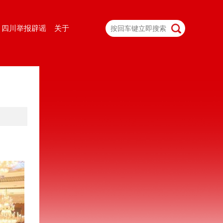
四川举报辟谣
关于