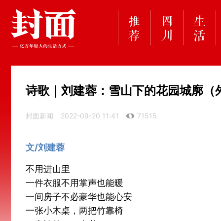
诗歌｜刘建蓉：雪山下的花园城廓（
封面新闻
2022-09-20 11:41
71515
文/刘建蓉
不用进山里
一件衣服不用掌声也能暖
一间房子不必豪华也能心安
一张小木桌，两把竹靠椅