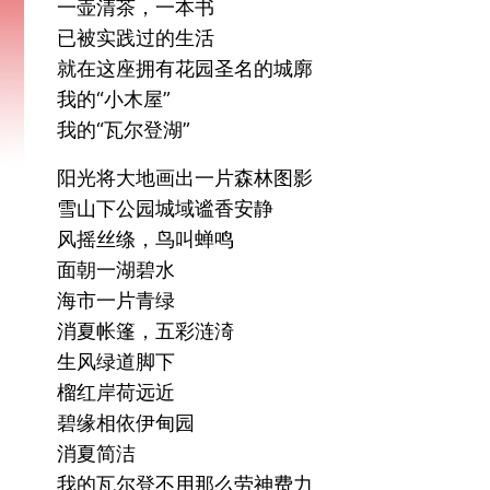
一壶清茶，一本书
已被实践过的生活
就在这座拥有花园圣名的城廓
我的“小木屋”
我的“瓦尔登湖”
阳光将大地画出一片森林图影
雪山下公园城域谧香安静
风摇丝绦，鸟叫蝉鸣
面朝一湖碧水
海市一片青绿
消夏帐篷，五彩涟渏
生风绿道脚下
榴红岸荷远近
碧缘相依伊甸园
消夏简洁
我的瓦尔登不用那么劳神费力