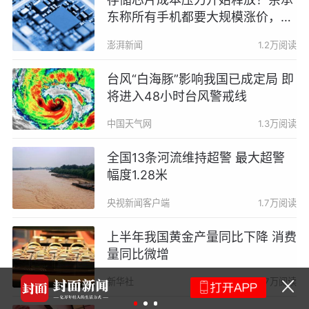
东称所有手机都要大规模涨价，否
则就是亏损销售
澎湃新闻
1.2万阅读
台风“白海豚”影响我国已成定局 即
将进入48小时台风警戒线
中国天气网
1.3万阅读
全国13条河流维持超警 最大超警
幅度1.28米
央视新闻客户端
1.7万阅读
上半年我国黄金产量同比下降 消费
量同比微增
新华社
1.7万阅读
李盈莹完成心脏
无缘今年女排亚
运会