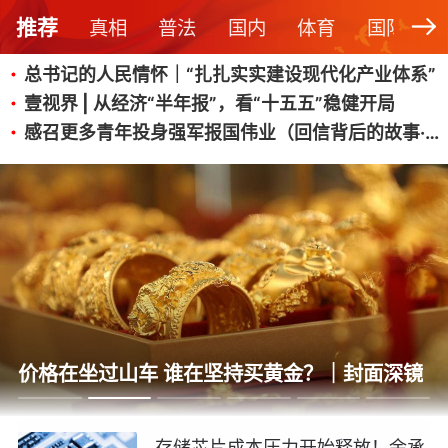
感召更多青年投身强军报国伟业（回信背后的故事·传承红色基因）
推荐
真相
普法
国内
体育
国际
微视频｜奋进开新局 实干挑大梁
新华时评｜从“向新”“向优”读懂中国经济韧性活力
总书记的人民情怀｜“扎扎实实建设现代化产业体系”
壹视界 | 从经济“半年报”，看“十五五”稳健开局
焦点访谈｜以“新”破局 首发经济点亮城市消费活力
微视频｜奋进开新局 实干挑大梁
感召更多青年投身强军报国伟业（回信背后的故事·传承红色基因）
壹视界 | 从经济“半年报”，看“十五五”稳健开局
新华时评｜从“向新”“向优”读懂中国经济韧性活力
价格在坐过山车 谁在坚持买黄金？｜封面深镜
存储芯片成本压力开始释放！余承