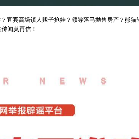
件？宜宾高场镇人贩子抢娃？领导落马抛售房产？熊猫
些传闻莫再信！