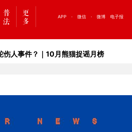
APP
·
微信
·
微博
电子报
蛇伤人事件？｜10月熊猫捉谣月榜