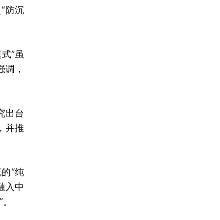
“防沉
式”虽
强调，
究出台
，并推
的“纯
融入中
”。