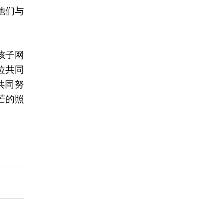
他们与
孩子网
位共同
共同努
芒的照