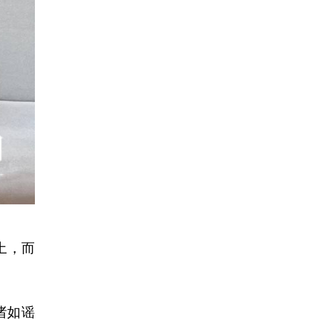
土，而
诸如谣