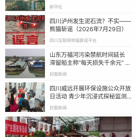
气象
新华社
四川泸州发生泥石流？不实——
熊猫斩谣（2026年7月29日）
四川互联网举报辟谣平台
山东万福河污染禁航时间延长
滞留船主称“每天损失千余元” 律
师：损失应由污染企业承担｜云
封面新闻
求助
四川威远开展环保设施公众开放
日活动 青少年沉浸式探秘监测
实验室
封面新闻