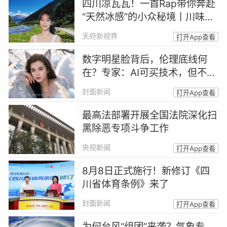
四川凉瓦瓦！一首Rap带你奔赴
“天然冰感”的小众秘境丨川味Ra
p馆
天府新视界
打开App查看
数字明星脸背后，伦理底线何
在？专家：AI可买技术，但不能
买人格丨AI明星脸来了②
封面新闻
打开App查看
最高法部署开展全国法院深化扫
黑除恶专项斗争工作
央视新闻
打开App查看
8月8日正式施行！新修订《四
川省体育条例》来了
封面新闻
打开App查看
为何台风“组团”来袭？气象专