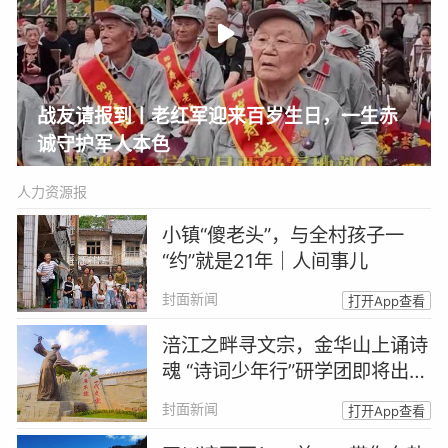
战友请报到丨老红军迎来百岁生日，一生赤
诚守护军人本色
人力资源报
小镇“傻老头”，与全村孩子一
“约”就是21年｜人间事儿
封面新闻
打开App查看
涪江之畔寻文宗，金华山上诵诗
魂 “诗词少年行”研学团即将出发
｜跟着诗词游四川
封面新闻
打开App查看