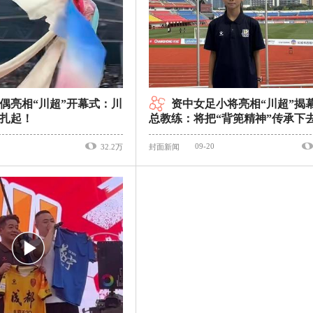
偶亮相“川超”开幕式：川
资中女足小将亮相“川超”揭
扎起！
总教练：将把“背篼精神”传承下
09-20
32.2万
封面新闻