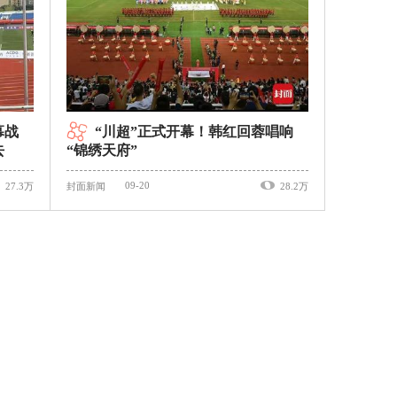
幕战
“川超”正式开幕！韩红回蓉唱响
去
“锦绣天府”
09-20
27.3万
封面新闻
28.2万