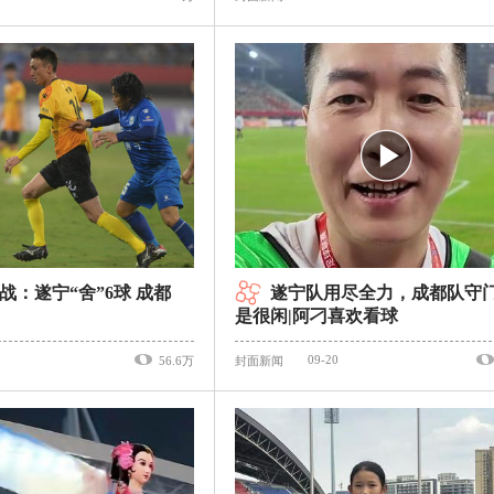
战：遂宁“舍”6球 成都
遂宁队用尽全力，成都队守
是很闲|阿刁喜欢看球
09-20
56.6万
封面新闻