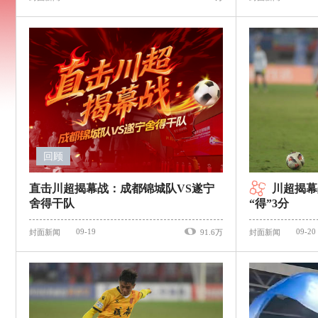
回顾
直击川超揭幕战：成都锦城队VS遂宁
川超揭幕
舍得干队
“得”3分
09-19
09-20
封面新闻
91.6万
封面新闻