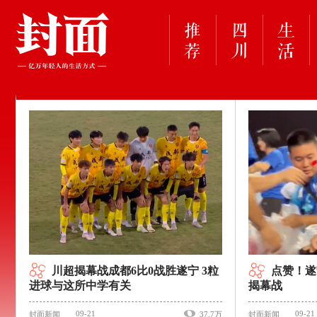
川超揭幕战成都6比0战胜遂宁 3粒
点赞！遂
进球与这所中学有关
揭幕战​
09-21
09-21
封面新闻
37.7万
封面新闻