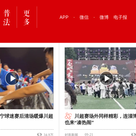
APP
·
微信
·
微博
电子报
宁球迷赛后清场暖爆川超
川超赛场外同样精彩，连淄
也来“凑热闹”
09-21
34.9万
封面新闻