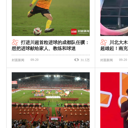
打进川超首粒进球的成都队任骥：
川北大木
想把进球献给家人、教练和球迷
超雄起！南充
09-20
09-20
封面新闻
31.5万
封面新闻