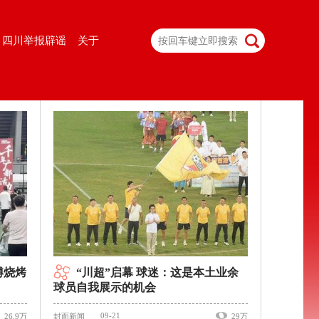
四川举报辟谣
关于
博烧烤
“川超”启幕 球迷：这是本土业余
球员自我展示的机会
09-21
26.9万
封面新闻
29万