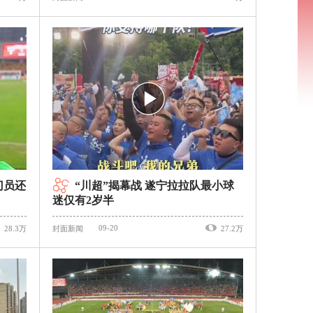
门员还
“川超”揭幕战 遂宁拉拉队最小球
迷仅有2岁半
09-20
28.3万
封面新闻
27.2万