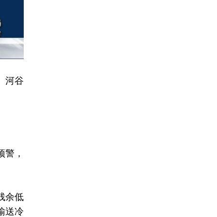
、河谷
预警，
残余低
输送冷