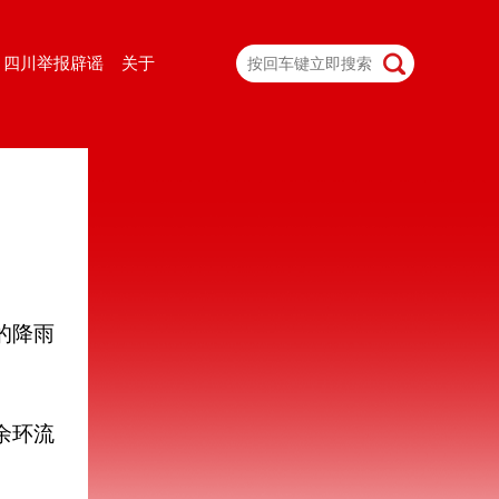
四川举报辟谣
关于
的降雨
余环流