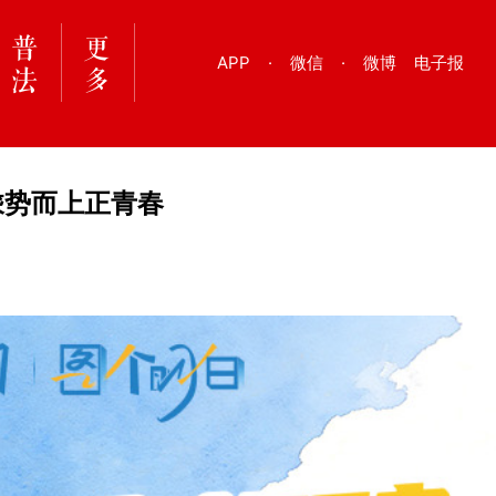
APP
·
微信
·
微博
电子报
乘势而上正青春