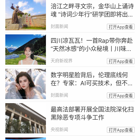
涪江之畔寻文宗，金华山上诵诗
魂 “诗词少年行”研学团即将出发
｜跟着诗词游四川
封面新闻
打开App查看
四川凉瓦瓦！一首Rap带你奔赴
“天然冰感”的小众秘境丨川味Ra
p馆
天府新视界
打开App查看
数字明星脸背后，伦理底线何
在？专家：AI可买技术，但不能
买人格丨AI明星脸来了②
封面新闻
打开App查看
最高法部署开展全国法院深化扫
黑除恶专项斗争工作
央视新闻
打开App查看