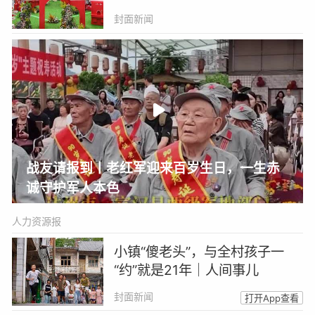
封面新闻
战友请报到丨老红军迎来百岁生日，一生赤
诚守护军人本色
人力资源报
小镇“傻老头”，与全村孩子一
“约”就是21年｜人间事儿
封面新闻
打开App查看