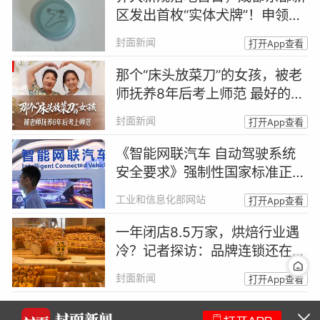
区发出首枚“实体犬牌”！申领
人：出于安全和规范考虑主动登
封面新闻
打开App查看
记｜封面头条
那个“床头放菜刀”的女孩，被老
师抚养8年后考上师范 最好的报
答，是成为你｜封面头条
封面新闻
打开App查看
《智能网联汽车 自动驾驶系统
安全要求》强制性国家标准正式
发布
工业和信息化部网站
打开App查看
一年闭店8.5万家，烘焙行业遇
冷？记者探访：品牌连锁还在赚
钱，社区小店客流锐减
封面新闻
打开App查看