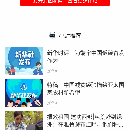
打开封面新闻，查看更多评论
小封推荐
新华时评｜为端牢中国饭碗奋发
作为
新华社
特稿｜中国减贫经验描绘亚太国
家农村新希望
新华社
报效祖国 建功西部|从荒滩到绿
洲：在雅鲁藏布江畔，他们种下