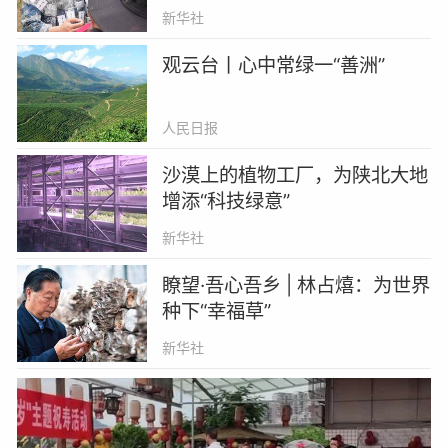
万亩核桃林
新华社
观云台丨心中常绿一“善洲”
人民日报
沙漠上的植物工厂，为陕北大地
增添“科技绿意”
新华社
瞭望·吾心吾乡 | 林占熺：为世界
种下“幸福草”
新华社