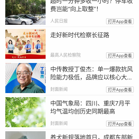
超时一分钟多收一小时？停车收
费岂能“向上取整”！
人民日报
打开App查看
走好新时代检察长征路
最高人民检察院
打开App查看
中传教授丁俊杰：单一爆款抗风
险能力极低，品牌应以核心大单
品站稳用户心智 | 超品大师说
封面新闻
打开App查看
中国气象局：四川、重庆7月平
均气温均创历史同期最高
封面新闻
打开App查看
养犬新规落地首日，成都东部新